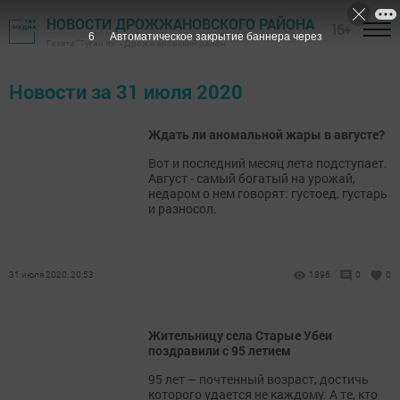
НОВОСТИ ДРОЖЖАНОВСКОГО РАЙОНА
16+
6
Автоматическое закрытие баннера через
Газета "Туган як" - Дрожжановский район
Новости за 31 июля 2020
Ждать ли аномальной жары в августе?
Вот и последний месяц лета подступает.
Август - самый богатый на урожай,
недаром о нем говорят: густоед, густарь
и разносол.
31 июля 2020, 20:53
1896
0
0
Жительницу села Старые Убеи
поздравили с 95 летием
95 лет – почтенный возраст, достичь
которого удается не каждому. А те, кто