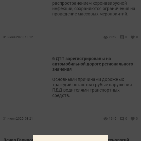
распространением коронавирусной
инфекции, сохраняются ограничения на
проведение массовых мероприятий.
31 июля 2020, 13:12
2069
0
0
6 ДТП зарегистрированы на
автомобильной дороге регионального
значения
Основными причинами дорожных
трагедий остаются грубые нарушения
ПДД водителями транспортных
средств.
31 июля 2020, 08:21
1646
0
0
Ленар Гарипов: Эффект от внедрения цифровых технологий