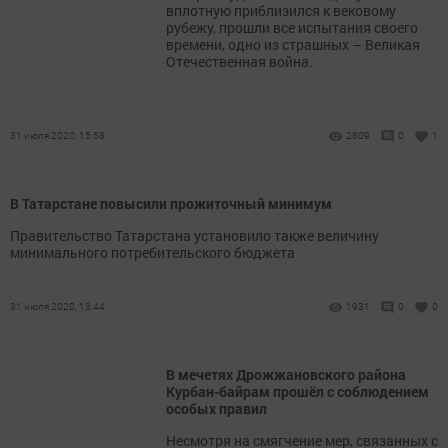
вплотную приблизился к вековому
рубежу, прошли все испытания своего
времени, одно из страшных – Великая
Отечественная война.
31 июля 2020, 15:58
2809
0
1
В Татарстане повысили прожиточный минимум
Правительство Татарстана установило также величину
минимального потребительского бюджета
31 июля 2020, 13:44
1931
0
0
В мечетях Дрожжановского района
Курбан-байрам прошёл с соблюдением
особых правил
Несмотря на смягчение мер, связанных с