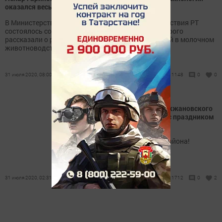
оказался весьма существенным
В Министерстве сельского хозяйства и продовольствия РТ
состоялось совещание с районами, во время которого
рассказали о результатах электронных технологий в молочном
животноводстве.
31 июля 2020, 08:00
1148
0
0
Поздравление Главы Дрожжановского
района Марата Гафарова с праздником
Курбан-байрам
Уважаемые мусульмане района!
31 июля 2020, 02:31
1712
0
2