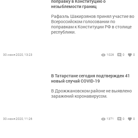
поправку в Конституцию о
незыблемости границ
Рафаэль Шакирзянов принял участие во
Всероссийском голосовании по
поправкам к Конституции РФ в столице
республики.
30 июня 2020, 13:23
1026
0
0
В Татарстане сегодня подтвержден 41
новый случай COVID-19
В Дрожжановском районе не выявлено
заражений коронавирусом.
30 июня 2020, 11:26
1371
0
0