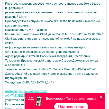
Перепечатка, воспроизведение и распространение в любом объеме
информации,
размещенной на сайте, возможна только с письменного согласия
редакций СМИ.
При поддержке Республиканского агентства по печати и массовым
коммуникациям.
Наименование СМИ: Туган як
№ записи о регистрации СМИ, дата: Эл № ФС 77 - 78420 от 29.05.2020
СМИ зарегистрированно Федеральной службой по надзору в сфере
связи,
информационных технологий и массовых коммуникаций
ФИО главного редактора: Фаизова Гулия Вакифовна
Адрес редакции: 422470, Российская Федерация, Республика
Татарстан, Дрожжановский район, село Старое Дрожжаное улица
А.Абязова, д.5
Телефон редакции: Тел.: 8 (843-75) 2-26-42 Факс: 8 (843-75) 2-23-43
Для сообщений о фактах коррупции электронная почта редакции:
tuganyak@bk.ru
Учредитель СМИ: АО «ТАТМЕДИА»
Антикоррупционная политика
АО «ТАТМЕДИА» использует «cookie»
для персонализации сервисов и
Все новости Татарстана - здесь
удобства пользователей сайтом.
Использование «cookie» можно отменить в настройках браузера.
Подпишитесь
Политика конфиденциальности