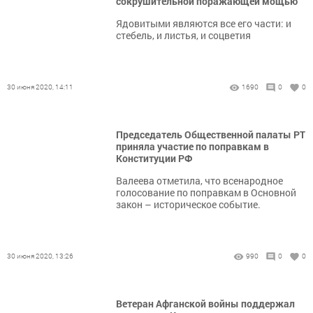
сокрушительной поражающей мощью
Ядовитыми являются все его части: и
стебель, и листья, и соцветия
30 июня 2020, 14:11
1690
0
0
Председатель Общественной палаты РТ
приняла участие по поправкам в
Конституции РФ
Валеева отметила, что всенародное
голосование по поправкам в Основной
закон – историческое событие.
30 июня 2020, 13:26
990
0
0
Ветеран Афганской войны поддержал