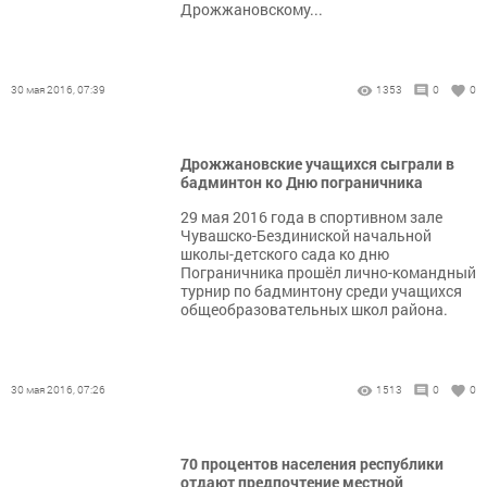
Дрожжановскому...
30 мая 2016, 07:39
1353
0
0
Дрожжановские учащихся сыграли в
бадминтон ко Дню пограничника
29 мая 2016 года в спортивном зале
Чувашско-Бездиниской начальной
школы-детского сада ко дню
Пограничника прошёл лично-командный
турнир по бадминтону среди учащихся
общеобразовательных школ района.
30 мая 2016, 07:26
1513
0
0
70 процентов населения республики
отдают предпочтение местной