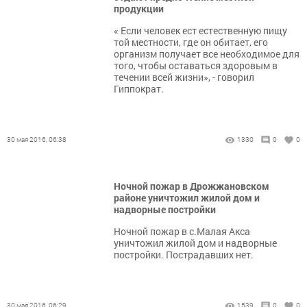
продукции
« Если человек ест естественную пищу
той местности, где он обитает, его
организм получает все необходимое для
того, чтобы оставаться здоровым в
течении всей жизни», - говорил
Гиппократ.
30 мая 2016, 06:38
1330
0
0
Ночной пожар в Дрожжановском
районе уничтожил жилой дом и
надворные постройки
Ночной пожар в с.Малая Акса
уничтожил жилой дом и надворные
постройки. Пострадавших нет.
30 мая 2016, 06:29
1539
0
0