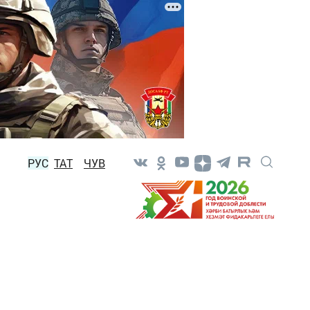
РУС
ТАТ
ЧУВ