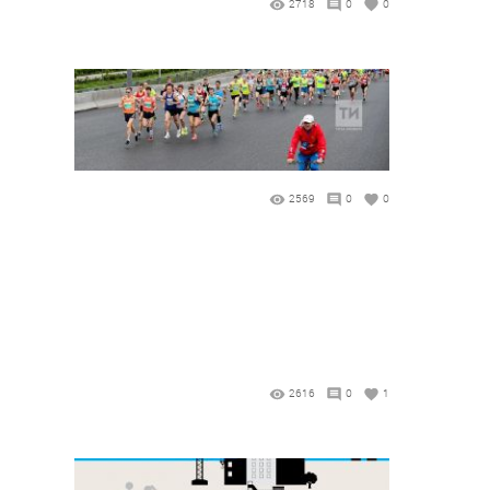
2718
0
0
2569
0
0
2616
0
1