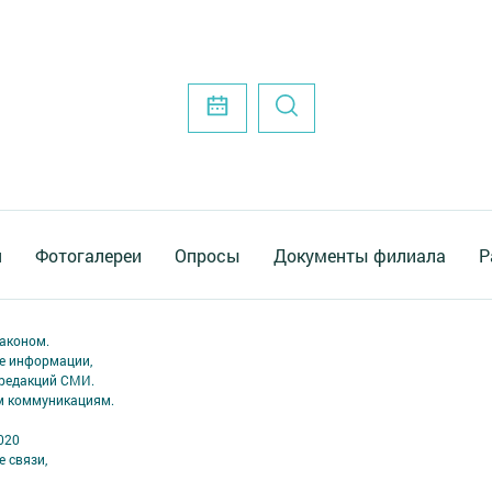
я
Фотогалереи
Опросы
Документы филиала
Р
аконом.
ме информации,
 редакций СМИ.
ым коммуникациям.
020
 связи,