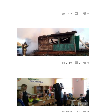
2405
0
0
2169
0
0
ят