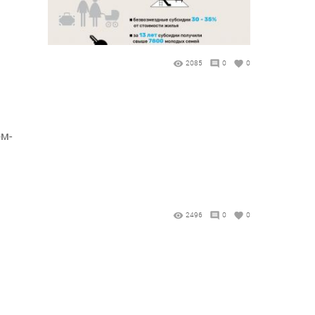
2085
0
0
ом-
2496
0
0