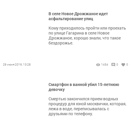
В селе Новое Дрожжаное идет
асфальтирование улиц
Кому приходилось пройти или проехать
по улице Гагарина в селе Новое
Дрожжаное, хорошо знали, что такое
бездорожье.
29 июня 2016, 13:28
1434
0
0
Смартфон в ванной убил 15-летнюю
девочку
Смертью закончился прием водных
процедур для юной москвички, которая,
лежа в воде, переписывалась с
друзьями по телефону.