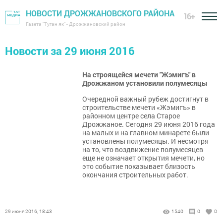
НОВОСТИ ДРОЖЖАНОВСКОГО РАЙОНА
16+
Газета "Туган як" - Дрожжановский район
Новости за 29 июня 2016
На строящейся мечети "Жэмигъ" в
Дрожжаном установили полумесяцы
Очередной важный рубеж достигнут в
строительстве мечети «Жэмигъ» в
районном центре села Старое
Дрожжаное. Сегодня 29 июня 2016 года
на малых и на главном минарете были
установлены полумесяцы. И несмотря
на то, что воздвижение полумесяцев
еще не означает открытия мечети, но
это событие показывает близость
окончания строительных работ.
29 июня 2016, 18:43
1540
0
0