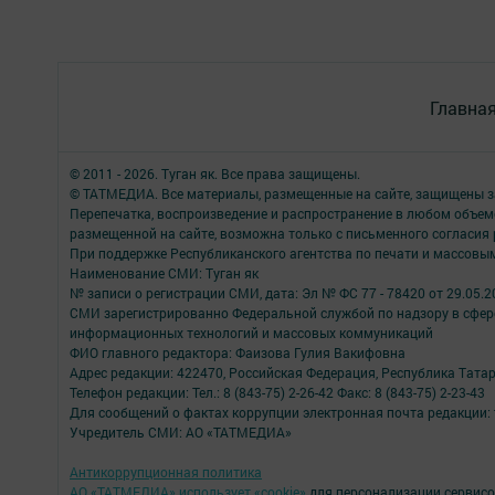
Главна
© 2011 - 2026. Туган як. Все права защищены.
© ТАТМЕДИА. Все материалы, размещенные на сайте, защищены з
Перепечатка, воспроизведение и распространение в любом объе
размещенной на сайте, возможна только с письменного согласия
При поддержке Республиканского агентства по печати и массов
Наименование СМИ: Туган як
№ записи о регистрации СМИ, дата: Эл № ФС 77 - 78420 от 29.05.2
СМИ зарегистрированно Федеральной службой по надзору в сфере
информационных технологий и массовых коммуникаций
ФИО главного редактора: Фаизова Гулия Вакифовна
Адрес редакции: 422470, Российская Федерация, Республика Тата
Телефон редакции: Тел.: 8 (843-75) 2-26-42 Факс: 8 (843-75) 2-23-43
Для сообщений о фактах коррупции электронная почта редакции: 
Учредитель СМИ: АО «ТАТМЕДИА»
Антикоррупционная политика
АО «ТАТМЕДИА» использует «cookie»
для персонализации сервисо