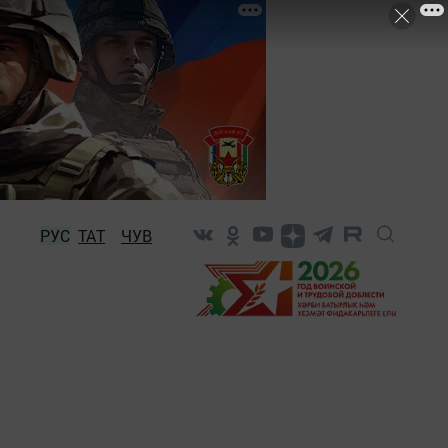
РУС
ТАТ
ЧУВ