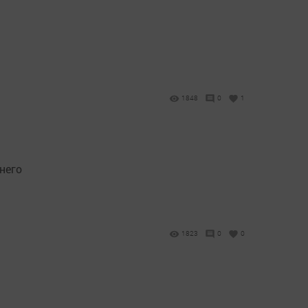
1848
0
1
него
1823
0
0