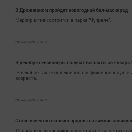
В Дрожжаном пройдет новогодний бал-маскарад
Мероприятие состоится в парке "Чүпрәле".
28 декабря 2021, 15:08
В декабре пенсионеры получат выплаты за январь 
В декабре также индексировали фиксированную выпл
возраста.
28 декабря 2021, 14:59
Стало известно сколько продлятся зимние каникул
12 января у школьников начнется третья четверть 