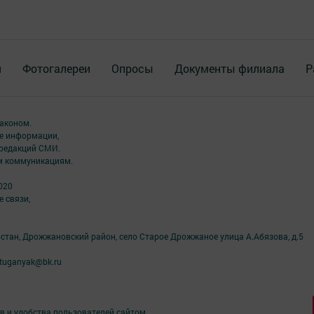
я
Фотогалереи
Опросы
Документы филиала
Р
аконом.
ме информации,
 редакций СМИ.
ым коммуникациям.
020
 связи,
рстан, Дрожжановский район, село Старое Дрожжаное улица А.Абязова, д.5
tuganyak@bk.ru
в и удобства пользователей сайтом.