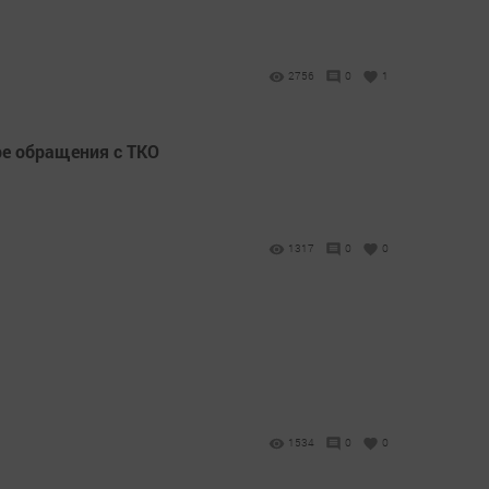
2756
0
1
ре обращения с ТКО
1317
0
0
1534
0
0