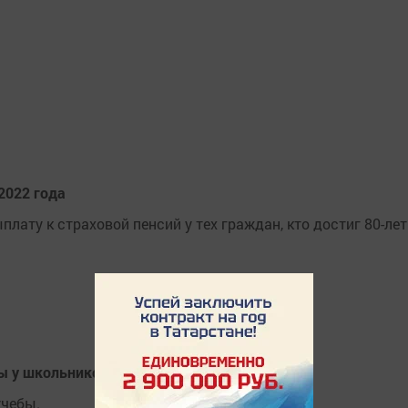
2022 года
ату к страховой пенсий у тех граждан, кто достиг 80-лет
ы у школьников в Татарстане
учебы.