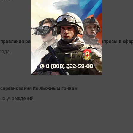
управления регионом обсудили актуальные вопросы в сфе
года.
 соревнования по лыжным гонкам
ых учреждений.