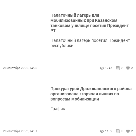
Палаточный лагерь для
мобилизованных при Казанском
танковом училище посетил Президент
РТ
Палаточный лагерь посетил Президент
республики.
28 сентября 2022, 14:03
1747
0
2
Прокуратурой Дрожжановского района
организована «горячая линия» по
вопросам мобилизации
График
28 сентября 2022, 14:01
1139
0
2