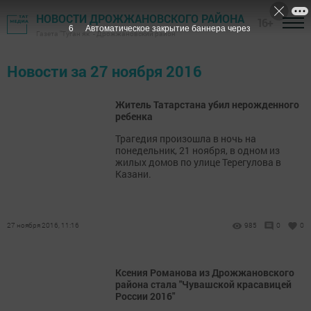
НОВОСТИ ДРОЖЖАНОВСКОГО РАЙОНА
16+
6
Автоматическое закрытие баннера через
Газета "Туган як" - Дрожжановский район
Новости за 27 ноября 2016
Житель Татарстана убил нерожденного
ребенка
Трагедия произошла в ночь на
понедельник, 21 ноября, в одном из
жилых домов по улице Терегулова в
Казани.
27 ноября 2016, 11:16
985
0
0
Ксения Романова из Дрожжановского
района стала "Чувашской красавицей
России 2016"