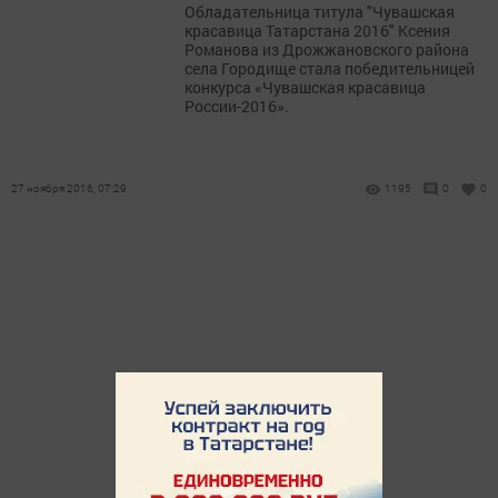
Обладательница титула "Чувашская
красавица Татарстана 2016" Ксения
Романова из Дрожжановского района
села Городище стала победительницей
конкурса «Чувашская красавица
России-2016».
27 ноября 2016, 07:29
1195
0
0