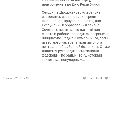
приуроченные ко Дню Республики
Сегодня в Дрожжановском районе
состоялись соревнования среди
школьников, приуроченные ко Дню
Республики и образования района.
Хочется отметить, что данный вид
спорта в районе проводится впервые по
инициативе Раджеш Кумар Синга, всем
известного как врача травматолога
центральной районной больницы. Он же
является руководителем филиала
федерации по бадминтону, который
также стал популярным...
27 августа 2016, 17:10
1359
0
0