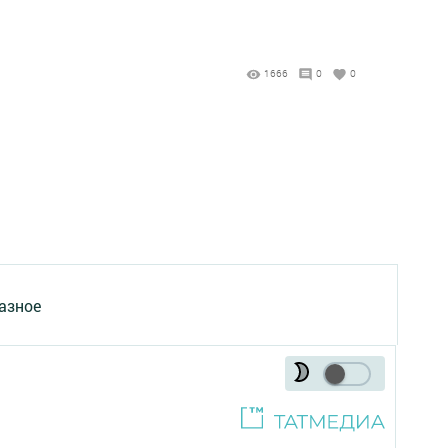
1666
0
0
азное