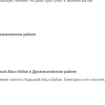
ающей техники. На днях приступит к зеленой жатве.
ожжановском районе
ыкай Абыз бабая в Дрожжановском районе
нем святого Кадыкай Абыз бабая. Ежегодно к его могиле,