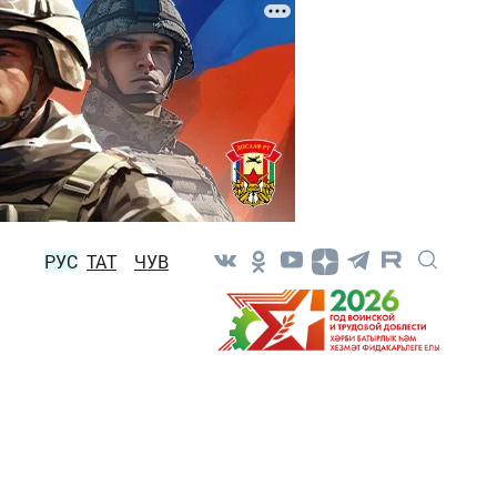
РУС
ТАТ
ЧУВ