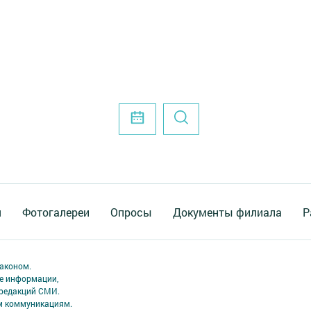
я
Фотогалереи
Опросы
Документы филиала
Р
аконом.
ме информации,
 редакций СМИ.
ым коммуникациям.