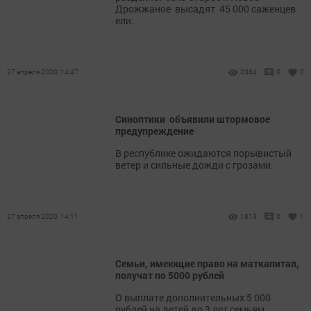
Дрожжаное высадят 45 000 саженцев
ели.
27 апреля 2020, 14:47
2364
0
0
Синоптики объявили штормовое
предупреждение
В республике ожидаются порывистый
ветер и сильные дожди с грозами.
27 апреля 2020, 14:11
1813
0
1
Семьи, имеющие право на маткапитал,
получат по 5000 рублей
О выплате дополнительных 5 000
рублей на детей до 3 лет семьям,