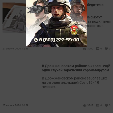
Новый памятник Воину-победителю
установят в Казани 9 мая
Жители столицы Татарстана смогут
через интернет наблюдать за поднятием
знамени на 50-метровый флагшток в
парке Победы.
27 апреля 2020, 12:33
3900
0
0
В Дрожжановском районе выявлен ещё
один случай заражения коронавирусом
В Дрожжановском районе заболевших
на сегодня инфекцией Covid19 - 19
человек.
27 апреля 2020, 10:59
3342
0
0