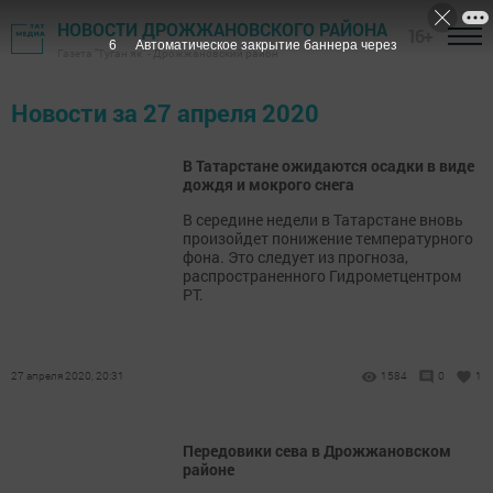
НОВОСТИ ДРОЖЖАНОВСКОГО РАЙОНА
16+
6
Автоматическое закрытие баннера через
Газета "Туган як" - Дрожжановский район
Новости за 27 апреля 2020
В Татарстане ожидаются осадки в виде
дождя и мокрого снега
В середине недели в Татарстане вновь
произойдет понижение температурного
фона. Это следует из прогноза,
распространенного Гидрометцентром
РТ.
27 апреля 2020, 20:31
1584
0
1
Передовики сева в Дрожжановском
районе