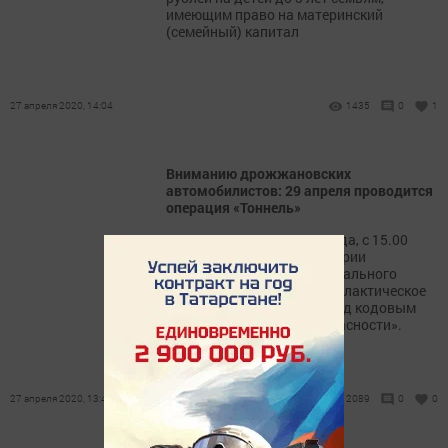
имеющим право на материнский
(семейный) капитал
27 апреля 2020, 14:04
1435
0
1
Вниманию дрожжановских
автомобилистов: 29 апреля проводится
операция «Тоннель»
В среду, 29 апреля 2020 года, с 15.00
часов до 17.00, на территории
Дрожжановского муниципального
района, проводится профилактическое
мероприятие «Тоннель» под кодовым
названием «Ремень безопасности».
27 апреля 2020, 13:44
2089
0
0