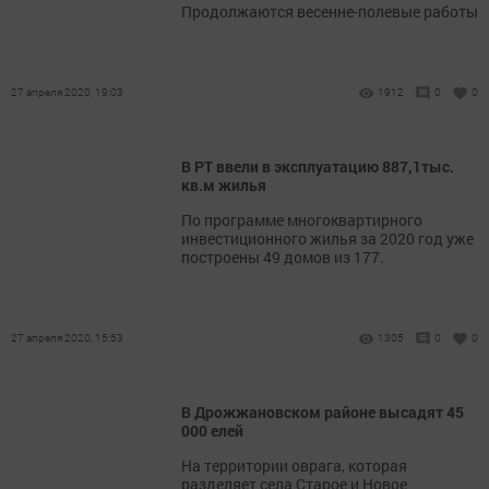
Продолжаются весенне-полевые работы
27 апреля 2020, 19:03
1912
0
0
В РТ ввели в эксплуатацию 887,1тыс.
кв.м жилья
По программе многоквартирного
инвестиционного жилья за 2020 год уже
построены 49 домов из 177.
27 апреля 2020, 15:53
1305
0
0
В Дрожжановском районе высадят 45
000 елей
На территории оврага, которая
разделяет села Старое и Новое