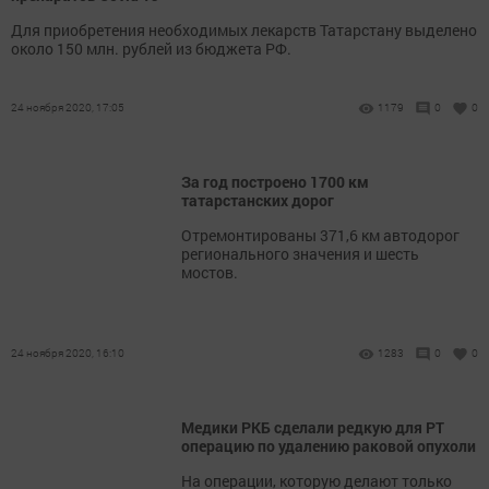
Для приобретения необходимых лекарств Татарстану выделено
около 150 млн. рублей из бюджета РФ.
24 ноября 2020, 17:05
1179
0
0
За год построено 1700 км
татарстанских дорог
Отремонтированы 371,6 км автодорог
регионального значения и шесть
мостов.
24 ноября 2020, 16:10
1283
0
0
Медики РКБ сделали редкую для РТ
операцию по удалению раковой опухоли
На операции, которую делают только