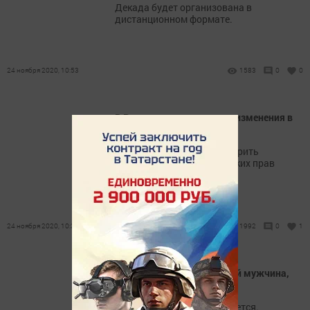
Декада будет организована в
дистанционном формате.
24 ноября 2020, 10:53
1583
0
0
В России вводятся новые изменения в
водительские права и ПТС
В России собираются внедрить
использование водительских прав
вместо паспорта.
24 ноября 2020, 10:36
1992
0
1
На пожаре погиб 58-летний мужчина,
пострадал ребенок
Причина трагедии выясняется.