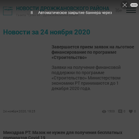
НОВОСТИ ДРОЖЖАНОВСКОГО РАЙОНА
16+
8
Автоматическое закрытие баннера через
Газета "Туган як" - Дрожжановский район
Новости за 24 ноября 2020
Завершается прием заявок на льготное
финансирование по программе
«Строительство»
Заявки на получение финансовой
поддержки по программе
«Строительство» Министерством
экономики РТ принимаются до 1
декабря 2020 года.
24 ноября 2020, 18:25
1503
0
0
Минздрав РТ: Мазок не нужен для получения бесплатных
препаратов​ Covid​ 19