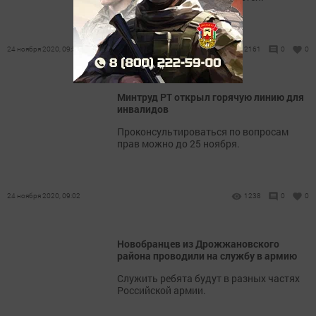
24 ноября 2020, 09:50
2161
0
0
Минтруд РТ открыл горячую линию для
инвалидов
Проконсультироваться по вопросам
прав можно до 25 ноября.
24 ноября 2020, 09:02
1238
0
0
Новобранцев из Дрожжановского
района проводили на службу в армию
Служить ребята будут в разных частях
Российской армии.