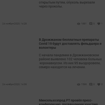
открытым путем, опухоль вырезали
через проколы.
24 ноября 2020, 14:28
1881
0
1
В Дрожжаном бесплатные препараты
Covid 19 будут доставлять фельдшера и
волонтеры
С начала пандемии в Дрожжановском
районе выявлено 102 человека больных
коронавиусом. Из них 95 выздоровели,
семеро находятся на лечении.
24 ноября 2020, 14:09
1596
0
0
Минсельхозпрод РТ провёл пресс-
конференцию, посвященную участию