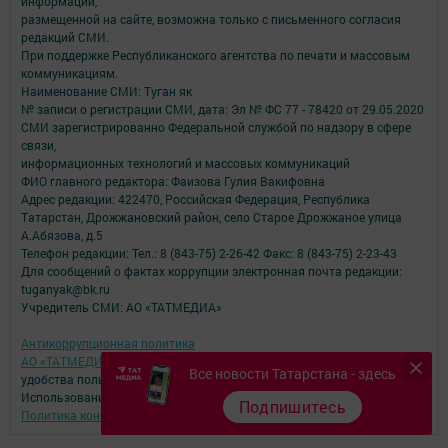
информации,
размещенной на сайте, возможна только с письменного согласия
редакций СМИ.
При поддержке Республиканского агентства по печати и массовым
коммуникациям.
Наименование СМИ: Туган як
№ записи о регистрации СМИ, дата: Эл № ФС 77 - 78420 от 29.05.2020
СМИ зарегистрированно Федеральной службой по надзору в сфере
связи,
информационных технологий и массовых коммуникаций
ФИО главного редактора: Фаизова Гулия Вакифовна
Адрес редакции: 422470, Российская Федерация, Республика
Татарстан, Дрожжановский район, село Старое Дрожжаное улица
А.Абязова, д.5
Телефон редакции: Тел.: 8 (843-75) 2-26-42 Факс: 8 (843-75) 2-23-43
Для сообщений о фактах коррупции электронная почта редакции:
tuganyak@bk.ru
Учредитель СМИ: АО «ТАТМЕДИА»
Антикоррупционная политика
АО «ТАТМЕДИА» использует «cookie»
для персонализации сервисов и
Все новости Татарстана - здесь
удобства пользователей сайтом.
Использование «cookie» можно отменить в настройках браузера.
Подпишитесь
Политика конфиденциальности