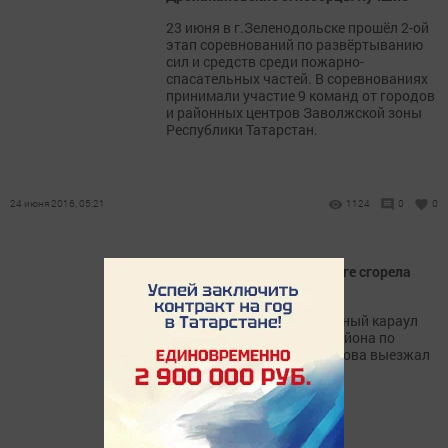
23 июня в г.Зеленодольске прошёл 2-ой
этап соревнований по развёртыванию
сил и средств среди пожарно-
спасательных частей. В соревнованиях
принимали участие 9 команд от городов
и районных центров Заволжской зоны
Республики Татарстан.
24 июня 2016, 05:21
1124
0
0
На федеральной автодороге сгорела
фура
Второй раз за сутки дежурный караул
№114 Дрожжановского района по
руководством Айрата Аюпова выезжал
на ликвидацию горения
автотранспорта.