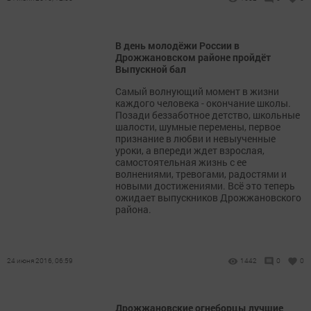
В день молодёжи России в
Дрожжановском районе пройдёт
Выпускной бал
Самый волнующий момент в жизни
каждого человека - окончание школы.
Позади беззаботное детство, школьные
шалости, шумные перемены, первое
признание в любви и невыученные
уроки, а впереди ждет взрослая,
самостоятельная жизнь с ее
волнениями, тревогами, радостями и
новыми достижениями. Всё это теперь
ожидает выпускников Дрожжановского
района.
24 июня 2016, 06:59
1442
0
0
Дрожжановские огнеборцы лучшие