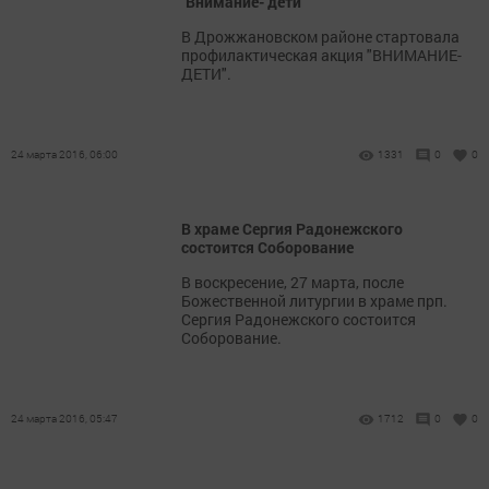
"Внимание- дети"
В Дрожжановском районе стартовала
профилактическая акция "ВНИМАНИЕ-
ДЕТИ".
24 марта 2016, 06:00
1331
0
0
В храме Сергия Радонежского
состоится Соборование
В воскресение, 27 марта, после
Божественной литургии в храме прп.
Сергия Радонежского состоится
Соборование.
24 марта 2016, 05:47
1712
0
0