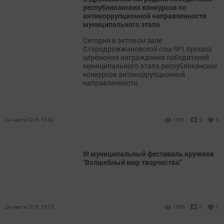
республиканских конкурсов по
антикоррупционной направленности
муниципального этапа
Сегодня в актовом зале
Стародрожжановской сош №1 прошла
церемония награждения победителей
муниципального этапа республиканских
конкурсов антикоррупционной
направленности.
24 марта 2016, 13:32
1551
0
0
III муниципальный фестиваль кружков
"Волшебный мир творчества"
24 марта 2016, 13:13
1586
0
0