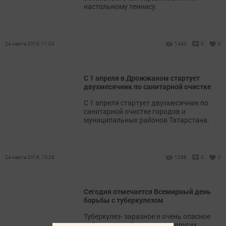
настольному теннису.
24 марта 2016, 11:04
1440
0
0
С 1 апреля в Дрожжаном стартует
двухмесячник по санитарной очистке
С 1 апреля стартует двухмесячник по
санитарной очистке городов и
муниципальных районов Татарстана.
24 марта 2016, 10:29
1298
0
0
Сегодня отмечается Всемирный день
борьбы с туберкулезом
Туберкулез- заразное и очень опасное
заболевание. В отличие от других