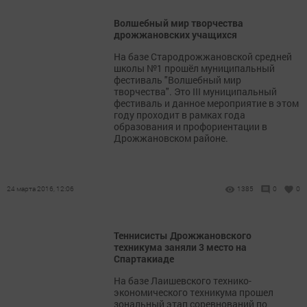
Волшебный мир творчества
дрожжановских учащихся
На базе Стародрожжановской средней
школы №1 прошёл муниципальный
фестиваль "Волшебный мир
творчества". Это III муниципальный
фестиваль и данное мероприятие в этом
году проходит в рамках года
образования и профориентации в
Дрожжановском районе.
24 марта 2016, 12:06
1385
0
0
Теннисисты Дрожжановского
техникума заняли 3 место на
Спартакиаде
На базе Лаишевского технико-
экономического техникума прошел
зональный этап соревнований по