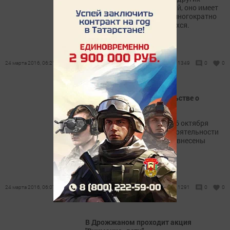
инфекционных заболеваний, оно имеет
хроническое течение, что многократно
повышает риск заразившихся.
24 марта 2016, 06:21
1349
0
0
Изменения в законодательстве о
банкротстве
В Федеральный закон от 26 октября
2002 г. N 127-ФЗ «О несостоятельности
(банкротстве)» 29.12.2015 внесены
изменения.
24 марта 2016, 06:07
1291
0
0
В Дрожжаном проходит акция