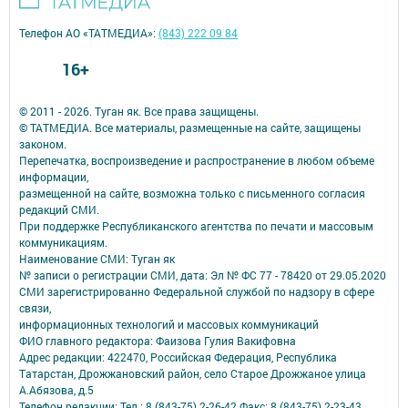
Телефон АО «ТАТМЕДИА»:
(843) 222 09 84
16+
© 2011 - 2026. Туган як. Все права защищены.
© ТАТМЕДИА. Все материалы, размещенные на сайте, защищены
законом.
Перепечатка, воспроизведение и распространение в любом объеме
информации,
размещенной на сайте, возможна только с письменного согласия
редакций СМИ.
При поддержке Республиканского агентства по печати и массовым
коммуникациям.
Наименование СМИ: Туган як
№ записи о регистрации СМИ, дата: Эл № ФС 77 - 78420 от 29.05.2020
СМИ зарегистрированно Федеральной службой по надзору в сфере
связи,
информационных технологий и массовых коммуникаций
ФИО главного редактора: Фаизова Гулия Вакифовна
Адрес редакции: 422470, Российская Федерация, Республика
Татарстан, Дрожжановский район, село Старое Дрожжаное улица
А.Абязова, д.5
Телефон редакции: Тел.: 8 (843-75) 2-26-42 Факс: 8 (843-75) 2-23-43