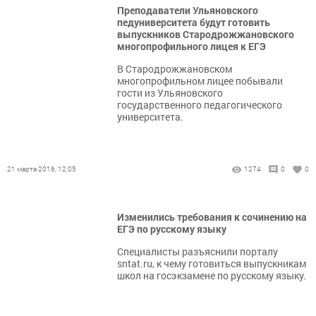
Преподаватели Ульяновского
педуниверситета будут готовить
выпускников Стародрожжановского
многопрофильного лицея к ЕГЭ
В Стародрожжановском
многопрофильном лицее побывали
гости из Ульяновского
государственного педагогического
университета.
21 марта 2016, 12:05
1274
0
0
Изменились требования к сочинению на
ЕГЭ по русскому языку
Специалисты разъяснили порталу
sntat.ru, к чему готовиться выпускникам
школ на госэкзамене по русскому языку.