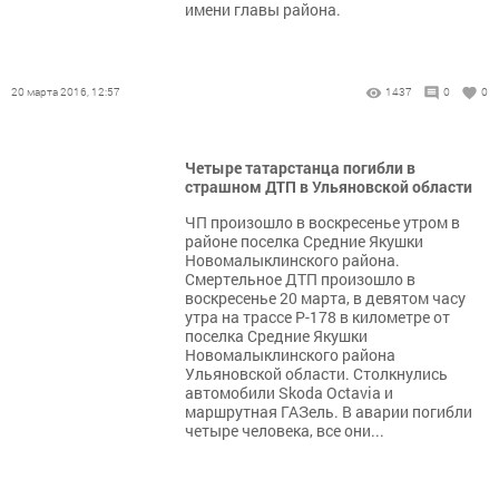
имени главы района.
20 марта 2016, 12:57
1437
0
0
Четыре татарстанца погибли в
страшном ДТП в Ульяновской области
ЧП произошло в воскресенье утром в
районе поселка Средние Якушки
Новомалыклинского района.
Смертельное ДТП произошло в
воскресенье 20 марта, в девятом часу
утра на трассе Р-178 в километре от
поселка Средние Якушки
Новомалыклинского района
Ульяновской области. Столкнулись
автомобили Skoda Octavia и
маршрутная ГАЗель. В аварии погибли
четыре человека, все они...