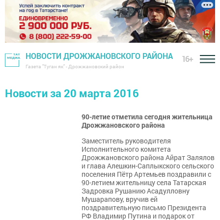
НОВОСТИ ДРОЖЖАНОВСКОГО РАЙОНА
16+
Газета "Туган як" - Дрожжановский район
Новости за 20 марта 2016
90-летие отметила сегодня жительница
Дрожжановского района
Заместитель руководителя
Исполнительного комитета
Дрожжановского района Айрат Залялов
и глава Алешкин-Саплыкского сельского
поселения Пётр Артемьев поздравили с
90-летием жительницу села Татарская
Задровка Рушанию Асадулловну
Мушарапову, вручив ей
поздравительную письмо Президента
РФ Владимир Путина и подарок от