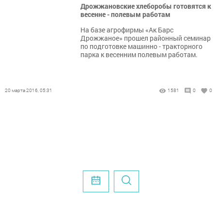
Дрожжановские хлеборобы готовятся к
весенне - полевым работам
На базе агрофирмы «Ак Барс
Дрожжаное» прошел районный семинар
по подготовке машинно - тракторного
парка к весенним полевым работам.
20 марта 2016, 05:31
1581
0
0