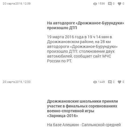
20 марта 2016, 12:39
1536
0
0
На автодороге «Дрожжаное-Бурундуки»
произошло ДТП
19 марта 2016 года в 19 ч 14 мин в
Дрожжановском районе, на 28 км
автодороги «Дрожжаное-Бурундуки»
произошло ДТП: столкновение двух
автомобилей, сообщает сайт МЧС
России по РТ.
20 марта 2016, 12:33
1446
0
0
Дрожжановские школьники приняли
участие в финальных соревнованиях
военно-спортивной игры
«Зарница-2016»
На базе Алешкин - Саплыкской средней