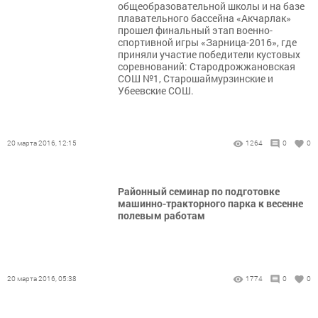
общеобразовательной школы и на базе
плавательного бассейна «Акчарлак»
прошел финальный этап военно-
спортивной игры «Зарница-2016», где
приняли участие победители кустовых
соревнований: Стародрожжановская
СОШ №1, Старошаймурзинские и
Убеевские СОШ.
20 марта 2016, 12:15
1264
0
0
Районный семинар по подготовке
машинно-тракторного парка к весенне
полевым работам
20 марта 2016, 05:38
1774
0
0