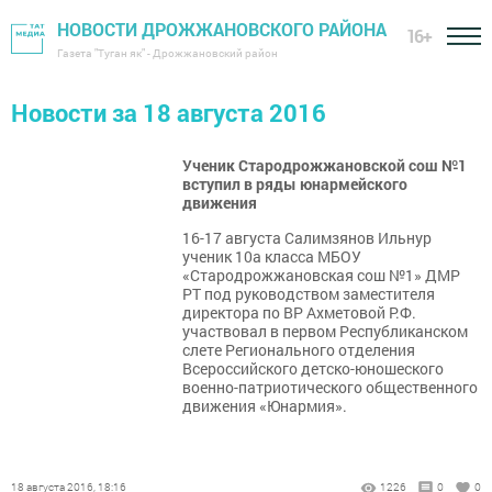
НОВОСТИ ДРОЖЖАНОВСКОГО РАЙОНА
16+
Газета "Туган як" - Дрожжановский район
Новости за 18 августа 2016
Ученик Стародрожжановской сош №1
вступил в ряды юнармейского
движения
16-17 августа Салимзянов Ильнур
ученик 10а класса МБОУ
«Стародрожжановская сош №1» ДМР
РТ под руководством заместителя
директора по ВР Ахметовой Р.Ф.
участвовал в первом Республиканском
слете Регионального отделения
Всероссийского детско-юношеского
военно-патриотического общественного
движения «Юнармия».
18 августа 2016, 18:16
1226
0
0