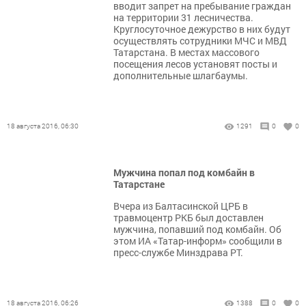
вводит запрет на пребывание граждан
на территории 31 лесничества.
Круглосуточное дежурство в них будут
осуществлять сотрудники МЧС и МВД
Татарстана. В местах массового
посещения лесов установят посты и
дополнительные шлагбаумы.
18 августа 2016, 06:30
1291
0
0
Мужчина попал под комбайн в
Татарстане
Вчера из Балтасинской ЦРБ в
травмоцентр РКБ был доставлен
мужчина, попавший под комбайн. Об
этом ИА «Татар-информ» сообщили в
пресс-службе Минздрава РТ.
18 августа 2016, 06:26
1388
0
0