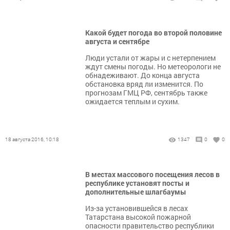
Какой будет погода во второй половине
августа и сентябре
Люди устали от жары и с нетерпением
ждут смены погоды. Но метеорологи не
обнадеживают. До конца августа
обстановка вряд ли изменится. По
прогнозам ГМЦ РФ, сентябрь также
ожидается теплым и сухим.
18 августа 2016, 10:18
1347
0
0
В местах массового посещения лесов в
республике установят посты и
дополнительные шлагбаумы
Из-за установившейся в лесах
Татарстана высокой пожарной
опасности правительство республики