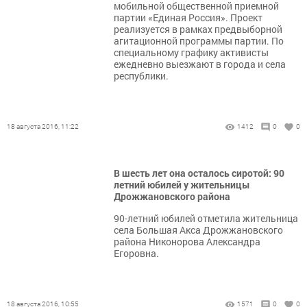
мобильной общественной приемной
партии «Единая Россия». Проект
реализуется в рамках предвыборной
агитационной программы партии. По
специальному графику активисты
ежедневно выезжают в города и села
республики.
18 августа 2016, 11:22
1412
0
0
В шесть лет она осталось сиротой: 90
летний юбилей у жительницы
Дрожжановского района
90-летний юбилей отметила жительница
села Большая Акса Дрожжановского
района Никонорова Александра
Егоровна.
18 августа 2016, 10:55
1571
0
0