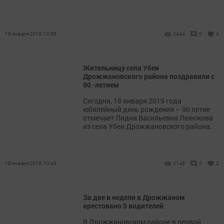
18 января 2019, 10:58
2444
0
3
Жительницу села Убеи
Дрожжановского района поздравили с
90 -летием
Сегодня, 18 января 2019 года
юбилейный день рождения – 90 летие
отмечает Лидия Васильевна Лелюкова
из села Убеи Дрожжановского района.
18 января 2019, 10:43
2148
0
2
За две в недели в Дрожжаном
арестовано 5 водителей
В Дрожжановском районе в первой