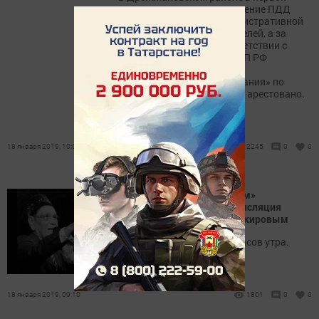
половине января за нарушение ПДД
были привлечены к административной
ответственности 18 водителей, а за
неуплату штрафов в соответствии с
частью 1 статьи 20.25 КоАП РФ
«Уклонение от исполнения
административного наказания» по
решению суда 5 водителей арестовано.
18 января 2019, 10:08
2245
0
0
На сайте ИА «Татар-информ»
организована прямая трансляция
прощания с Ильгамом Шакировым
Церемония начнется в 9 часов утра.
18 января 2019, 09:10
1801
0
0