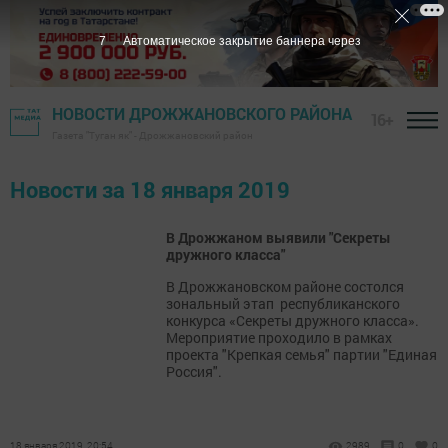
7
Автоматическое закрытие баннера через
НОВОСТИ ДРОЖЖАНОВСКОГО РАЙОНА
16+
Газета "Туган як" - Дрожжановский район
Новости за 18 января 2019
В Дрожжаном выявили "Секреты
дружного класса"
В Дрожжановском районе состолся
зональный этап республиканского
конкурса «Секреты дружного класса».
Мероприятие проходило в рамках
проекта "Крепкая семья" партии "Единая
Россия".
18 января 2019, 20:54
2989
0
0