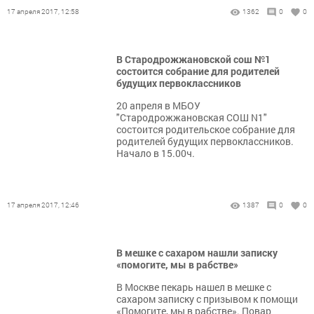
17 апреля 2017, 12:58
1362
0
0
В Стародрожжановской сош №1
состоится собрание для родителей
будущих первоклассников
20 апреля в МБОУ
"Стародрожжановская СОШ N1"
состоится родительское собрание для
родителей будущих первоклассников.
Начало в 15.00ч.
17 апреля 2017, 12:46
1387
0
0
В мешке с сахаром нашли записку
«помогите, мы в рабстве»
В Москве пекарь нашел в мешке с
сахаром записку с призывом к помощи
«Помогите, мы в рабстве». Повар