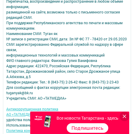
Перепечатка, воспроизведение и распространение в любом объеме
информации,
размещенной на сайте, возможна только с письменного согласия
редакций СМИ.
При поддержке Республиканского агентства по печати и массовым
коммуникациям.
Наименование СМИ: Туган як
№ записи о регистрации СМИ, дата: Эл № ФС 77 - 78420 от 29.05.2020
СМИ зарегистрированно Федеральной службой по надзору в сфере
связи,
информационных технологий и массовых коммуникаций
ФИО главного редактора: Фаизова Гулия Вакифовна
Адрес редакции: 422470, Российская Федерация, Республика
Татарстан, Дрожжановский район, село Старое Дрожжаное улица
А.Абязова, д.5
Телефон редакции: Тел.: 8 (843-75) 2-26-42 Факс: 8 (843-75) 2-23-43
Для сообщений о фактах коррупции электронная почта редакции:
tuganyak@bk.ru
Учредитель СМИ: АО «ТАТМЕДИА»
Антикоррупционная политика
АО «ТАТМЕДИА» использует «cookie»
для персонализации сервисов и
Все новости Татарстана - здесь
удобства пользователей сайтом.
Использование «cookie» можно отменить в настройках браузера.
Подпишитесь
Политика конфиденциальности