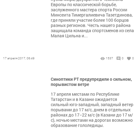
Европы по классической борьбе,
заслуженного мастера спорта России
Минсеита Тимергалиевича Тазетдинова,
где приняли участие более 100 борцов
разных регионов. Честь нашего района
защищала команда спортсменов из села
Малая Цильна и...
17 апреля 2017, 06:49
1537
0
0
Синоптики РТ предупредили о сильном,
порывистом ветре
17 апреля местами по Республике
Татарстан и в Казани ожидается
сильный юго-западный, западный ветер
порывами до 17 м/с, днем в отдельных
районах до 17−22 м/с (в Казани до 17 м/
с), ночью местами на дорогах возможно
образование гололедицы.