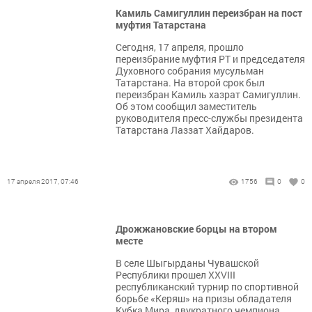
Камиль Самигуллин переизбран на пост
муфтия Татарстана
Сегодня, 17 апреля, прошло
переизбрание муфтия РТ и председателя
Духовного собрания мусульман
Татарстана. На второй срок был
переизбран Камиль хазрат Самигуллин.
Об этом сообщил заместитель
руководителя пресс-службы президента
Татарстана Лаззат Хайдаров.
17 апреля 2017, 07:46
1756
0
0
Дрожжановские борцы на втором
месте
В селе Шыгырданы Чувашской
Республики прошел ХXVIII
республиканский турнир по спортивной
борьбе «Керяш» на призы обладателя
Кубка Мира, двукратного чемпиона