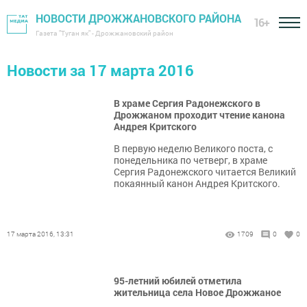
НОВОСТИ ДРОЖЖАНОВСКОГО РАЙОНА
16+
Газета "Туган як" - Дрожжановский район
Новости за 17 марта 2016
В храме Сергия Радонежского в
Дрожжаном проходит чтение канона
Андрея Критского
В первую неделю Великого поста, с
понедельника по четверг, в храме
Сергия Радонежского читается Великий
покаянный канон Андрея Критского.
17 марта 2016, 13:31
1709
0
0
95-летний юбилей отметила
жительница села Новое Дрожжаное