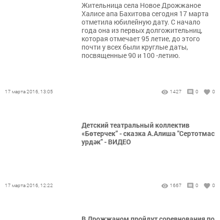
Жительница села Новое Дрожжаное
Халисе апа Бахитова сегодня 17 марта
отметила юбилейную дату. С начало
года она из первых долгожительниц,
которая отмечает 95 летие, до этого
почти у всех были круглые даты,
посвященные 90 и 100 -летию.
17 марта 2016, 13:05
1427
0
0
Детский театральный коллектив
«Бөтерчек” - сказка А.Алиша "Сертотмас
урдәк" - ВИДЕО
17 марта 2016, 12:22
1667
0
0
В Дрожжаном пройдут соревнования по