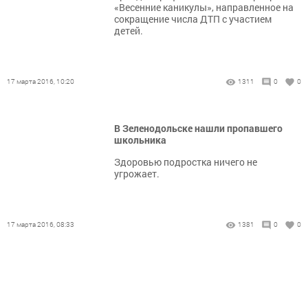
«Весенние каникулы», направленное на
сокращение числа ДТП с участием
детей.
17 марта 2016, 10:20
1311
0
0
В Зеленодольске нашли пропавшего
школьника
Здоровью подростка ничего не
угрожает.
17 марта 2016, 08:33
1381
0
0