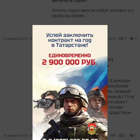
вылечить горло?
Лечить горло многие любят активно и с
удовольствием.
16 декабря 2019, 15:52
2519
0
0
Госавтоинспекция МВД по РТ
призывает водителей быть
внимательными на дороге
По прогнозам синоптиков, 16 декабря
2019 года на территории Республики
Татарстан ожидается метель, мокрый
снег, усиления ветра порывами до 15 м/
с, на дорогах гололедица, что может
способствовать внезапной потере
управления транспортным средством.
16 декабря 2019, 15:47
1988
0
0