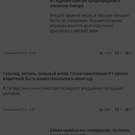
В Гидрометцентре предупредили о
снежном январе
Второй зимний месяц в Москве обещает
быть не холодным. Иными словами,
оправдываются долгосрочные
прогнозы о мягкой зиме.
16 декабря 2019, 18:46
1426
0
0
Гололед, метель, сильный ветер: Госавтоинспекция РТ просит
водителей быть внимательными в непогоду
В Татарстане синоптики прогнозируют ухудшение погодных
условий.
16 декабря 2019, 16:37
2851
0
0
Какие ошибки мы совершаем, пытаясь