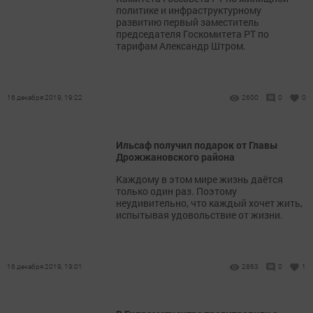
политике и инфраструктурному
развитию первый заместитель
председателя Госкомитета РТ по
тарифам Александр Штром.
16 декабря 2019, 19:22
2600
0
0
Ильсаф получил подарок от Главы
Дрожжановского района
Каждому в этом мире жизнь даётся
только один раз. Поэтому
неудивительно, что каждый хочет жить,
испытывая удовольствие от жизни.
16 декабря 2019, 19:01
2863
0
1