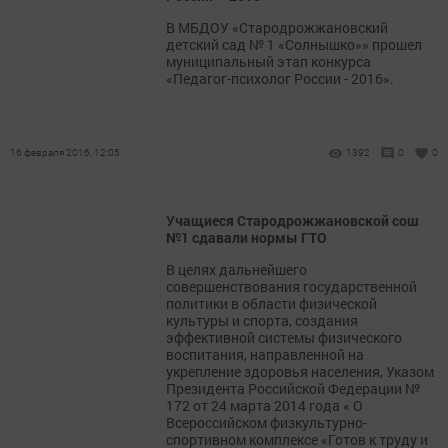
В МБДОУ «Стародрожжановский
детский сад № 1 «Солнышко»» прошел
муниципальный этап конкурса
«Педагог-психолог России - 2016».
16 февраля 2016, 12:05
1392
0
0
Учащиеся Стародрожжановской сош
№1 сдавали нормы ГТО
В целях дальнейшего
совершенствования государственной
политики в области физической
культуры и спорта, создания
эффективной системы физического
воспитания, направленной на
укрепление здоровья населения, Указом
Президента Российской Федерации №
172 от 24 марта 2014 года « О
Всероссийском физкультурно-
спортивном комплексе «Готов к труду и