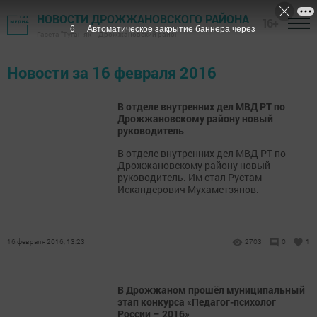
НОВОСТИ ДРОЖЖАНОВСКОГО РАЙОНА
16+
6
Автоматическое закрытие баннера через
Газета "Туган як" - Дрожжановский район
Новости за 16 февраля 2016
В отделе внутренних дел МВД РТ по
Дрожжановскому району новый
руководитель
В отделе внутренних дел МВД РТ по
Дрожжановскому району новый
руководитель. Им стал Рустам
Искандерович Мухаметзянов.
16 февраля 2016, 13:23
2703
0
1
В Дрожжаном прошёл муниципальный
этап конкурса «Педагог-психолог
России – 2016»