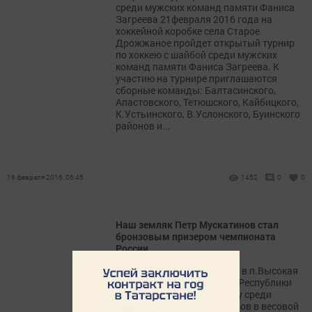
среди мужских команд памяти Фаниса
Загреева 21февраля 2016 года на
хоккейной коробке села Старое
Дрожжаное пройдет открытый турнир
по хоккею с шайбой среди мужских
команд памяти Фаниса Загреева. К
участию на турнире приглашаются
сборные команды: Балтасинского,
Апастовского, Тетюшского, Кайбицкого,
К.Устьинского, В.Услонского, Буинского
районов и...
16 февраля 2016, 06:45
1452
0
0
Наш земляк Петр Мускатинов стал
бронзовым призером чемпионата
России
В ноябре месяце 2015 года в п.Высокая
Гора проходил чемпионат Республики
Татарстан по армрестлингу среди
инвалидов. Петр Мускатинов в весовой