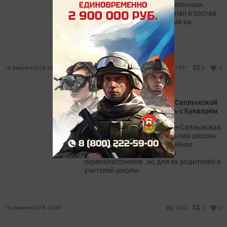
категории до 60 кг стал чемпионом
Республики Татарстан и попал в состав
сборной РТ для выступления на
чемпионате России.
16 февраля 2016, 06:16
1507
0
0
Первоклассники Алешкин-Саплыкской
средней школы простились с Букварём
В эти дни в МБОУ «Алешкин-Саплыкская
средняя общеобразовательная школа»
было организовано событийное
мероприятие не только для
первоклассников , но для их родителей и
учителей школы.
16 февраля 2016, 06:08
1600
0
0