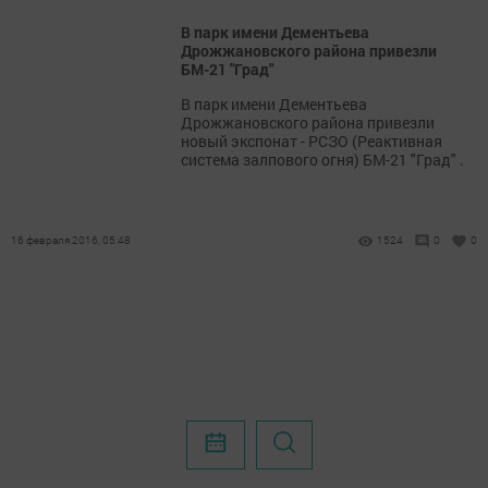
В парк имени Дементьева
Дрожжановского района привезли
БМ-21 "Град"
В парк имени Дементьева
Дрожжановского района привезли
новый экспонат - РСЗО (Реактивная
система залпового огня) БМ-21 "Град" .
16 февраля 2016, 05:48
1524
0
0