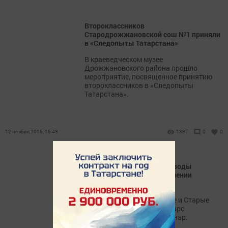
Второклассников
Стародрожжановской сош №1 приняли
в «Следопыты Татарстана»
В краеведческом музее
Дрожжановского района прошло
мероприятие, посвященное принятию
второклассников в «Следопыты
Татарстана».
12 ноября 2016, 16:43
1387
0
0
Дрожжановские животноводы
обсудили вопрос об увеличении
продуктивности отрасли
Сегодня в филиалах Новые и Старые
Какерли агрофирмы «Ак Барс
Дрожжаное» прошел семинар.