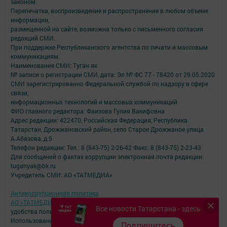
законом.
Перепечатка, воспроизведение и распространение в любом объеме
информации,
размещенной на сайте, возможна только с письменного согласия
редакций СМИ.
При поддержке Республиканского агентства по печати и массовым
коммуникациям.
Наименование СМИ: Туган як
№ записи о регистрации СМИ, дата: Эл № ФС 77 - 78420 от 29.05.2020
СМИ зарегистрированно Федеральной службой по надзору в сфере
связи,
информационных технологий и массовых коммуникаций
ФИО главного редактора: Фаизова Гулия Вакифовна
Адрес редакции: 422470, Российская Федерация, Республика
Татарстан, Дрожжановский район, село Старое Дрожжаное улица
А.Абязова, д.5
Телефон редакции: Тел.: 8 (843-75) 2-26-42 Факс: 8 (843-75) 2-23-43
Для сообщений о фактах коррупции электронная почта редакции:
tuganyak@bk.ru
Учредитель СМИ: АО «ТАТМЕДИА»
Антикоррупционная политика
АО «ТАТМЕДИА» использует «cookie»
для персонализации сервисов и
Все новости Татарстана - здесь
удобства пользователей сайтом.
Использование «cookie» можно отменить в настройках браузера.
Подпишитесь