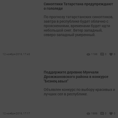
Синоптики Татарстана предупреждают
о гололеде
По прогнозу татарстанских синоптиков,
завтра в республике будет облачно с
прояснениями, временами будет идти
небольшой снег. Ветер западный,
северо-западный умеренный.
12 ноября 2016, 17:43
1188
0
0
Поддержите деревню Мунчали
Дрожжановского района в конкурсе
"Безнең авыл"
Объявлен конкурс по выбору красивых и
лучших сел в республике.
12 ноября 2016, 17:17
1989
0
0