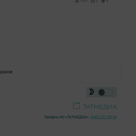
1375
0
0
азное
Телефон АО «ТАТМЕДИА»:
(843) 222 09 84