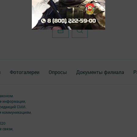
я
Фотогалереи
Опросы
Документы филиала
Р
аконом.
ме информации,
 редакций СМИ.
ым коммуникациям.
020
 связи,