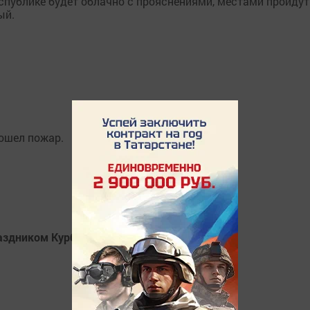
еспублике будет облачно с прояснениями, местами пройдут
ый.
зошел пожар.
аздником Курбан-байрам