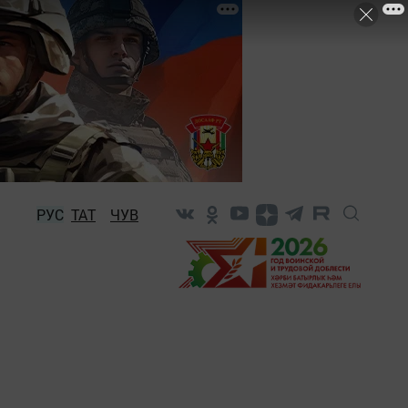
РУС
ТАТ
ЧУВ