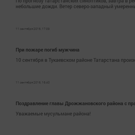
По прогнозу татарстанских синоптиков, завтра в р
небольшие дожди. Ветер северо-западный умеренн
11 сентября 2016, 17:09
При пожаре погиб мужчина
10 сентября в Тукаевском районе Татарстана прои
11 сентября 2016, 16:40
Поздравление главы Дрожжановского района с пр
Уважаемые мусульмане района!