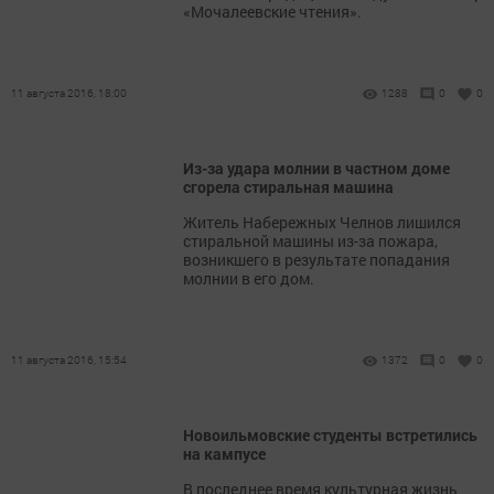
«Мочалеевские чтения».
11 августа 2016, 18:00
1288
0
0
Из-за удара молнии в частном доме
сгорела стиральная машина
Житель Набережных Челнов лишился
стиральной машины из-за пожара,
возникшего в результате попадания
молнии в его дом.
11 августа 2016, 15:54
1372
0
0
Новоильмовские студенты встретились
на кампусе
В последнее время культурная жизнь