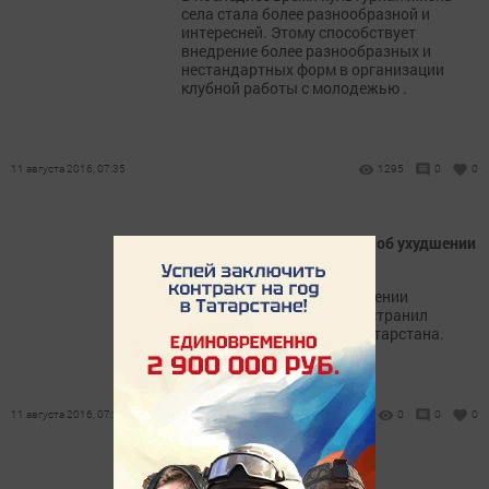
села стала более разнообразной и
интересней. Этому способствует
внедрение более разнообразных и
нестандартных форм в организации
клубной работы с молодежью .
11 августа 2016, 07:35
1295
0
0
Синоптики педупреждают об ухудшении
погодных условий
Предупреждение об ухудшении
погодных условий распространил
сегодня Гидрометцентр Татарстана.
11 августа 2016, 07:24
0
0
0