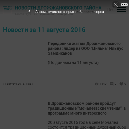
НОВОСТИ ДРОЖЖАНОВСКОГО РАЙОНА
16+
6
Автоматическое закрытие баннера через
Газета "Туган як" - Дрожжановский район
Новости за 11 августа 2016
Передовики жатвы Дрожжановского
района: лидер из ООО “Цильна” Ильдус
Замдиханов
(По данным на 11 августа)
11 августа 2016, 18:54
1540
0
0
В Дрожжановском районе пройдут
традиционные "Мочалеевские чтения", в
программе много интересного
20 августа 2016 года в селе Мочалей
состоится традиционный духовный сбор