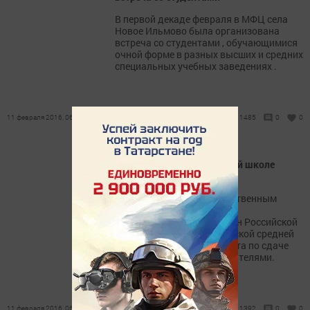
В первой декаде февраля в МФЦ села
Новое Ильмово была организована
встреча со студентами , обучающимися
очной форме в разных высших и средних
специальных учебных заведениях .
11 февраля 2016, 06:15
1485
0
0
В Новоильмовской средней школе
сдают нормы ГТО
В соответствии с государственным
требованием физической
подготовленности граждан Российской
Федерации в Новоильмовской средней
школе идет активная работа по сдаче
норм ГТО учащимися и учителями.
11 февраля 2016, 06:07
1392
0
0