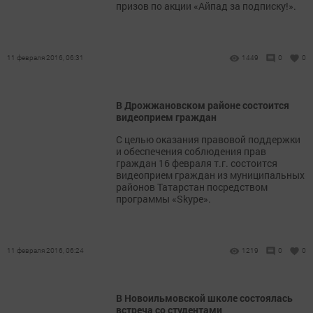
призов по акции «Айпад за подписку!».
11 февраля 2016, 06:31
1449
0
0
В Дрожжановском районе состоится
видеоприем граждан
С целью оказания правовой поддержки
и обеспечения соблюдения прав
граждан 16 февраля т.г. состоится
видеоприем граждан из муниципальных
районов Татарстан посредством
программы «Skype».
11 февраля 2016, 06:24
1219
0
0
В Новоильмовской школе состоялась
встреча со студентами