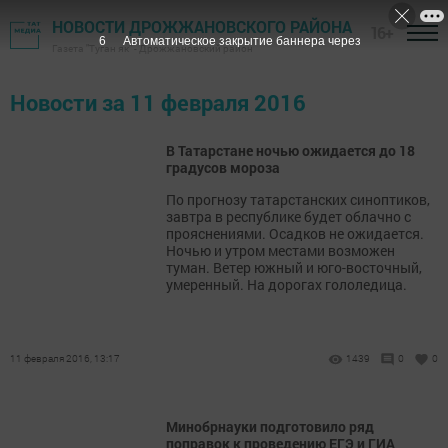
НОВОСТИ ДРОЖЖАНОВСКОГО РАЙОНА
16+
6
Автоматическое закрытие баннера через
Газета "Туган як" - Дрожжановский район
Новости за 11 февраля 2016
В Татарстане ночью ожидается до 18
градусов мороза
По прогнозу татарстанских синоптиков,
завтра в республике будет облачно с
прояснениями. Осадков не ожидается.
Ночью и утром местами возможен
туман. Ветер южный и юго-восточный,
умеренный. На дорогах гололедица.
11 февраля 2016, 13:17
1439
0
0
Минобрнауки подготовило ряд
поправок к проведению ЕГЭ и ГИА