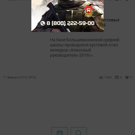
В Дрожжаном проходят кустовые
этапы конкурса «Классный
руководитель -2016г»
На базе Большеаксинской средней
школы проводился кустовой этап
конкурса «Классный
руководитель-2016г» .
11 февраля 2016, 05:54
1429
0
0