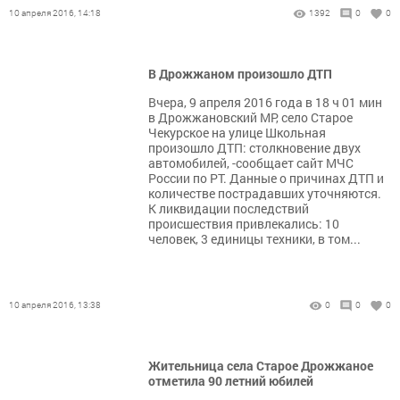
10 апреля 2016, 14:18
1392
0
0
В Дрожжаном произошло ДТП
Вчера, 9 апреля 2016 года в 18 ч 01 мин
в Дрожжановский МР, село Старое
Чекурское на улице Школьная
произошло ДТП: столкновение двух
автомобилей, -сообщает сайт МЧС
России по РТ. Данные о причинах ДТП и
количестве пострадавших уточняются.
К ликвидации последствий
происшествия привлекались: 10
человек, 3 единицы техники, в том...
10 апреля 2016, 13:38
0
0
0
Жительница села Старое Дрожжаное
отметила 90 летний юбилей