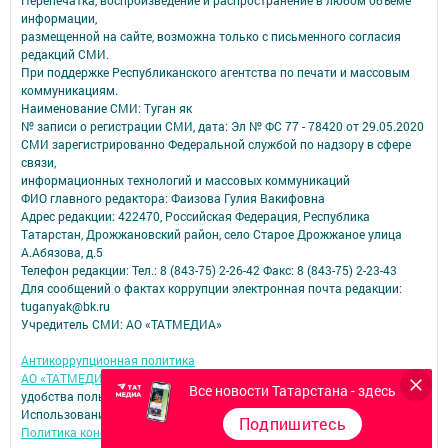
информации,
размещенной на сайте, возможна только с письменного согласия
редакций СМИ.
При поддержке Республиканского агентства по печати и массовым
коммуникациям.
Наименование СМИ: Туган як
№ записи о регистрации СМИ, дата: Эл № ФС 77 - 78420 от 29.05.2020
СМИ зарегистрированно Федеральной службой по надзору в сфере
связи,
информационных технологий и массовых коммуникаций
ФИО главного редактора: Фаизова Гулия Вакифовна
Адрес редакции: 422470, Российская Федерация, Республика
Татарстан, Дрожжановский район, село Старое Дрожжаное улица
А.Абязова, д.5
Телефон редакции: Тел.: 8 (843-75) 2-26-42 Факс: 8 (843-75) 2-23-43
Для сообщений о фактах коррупции электронная почта редакции:
tuganyak@bk.ru
Учредитель СМИ: АО «ТАТМЕДИА»
Антикоррупционная политика
АО «ТАТМЕДИА» использует «cookie»
для персонализации сервисов и
Все новости Татарстана - здесь
удобства пользователей сайтом.
Использование «cookie» можно отменить в настройках браузера.
Подпишитесь
Политика конфиденциальности