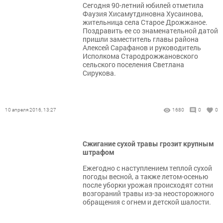
Сегодня 90-летний юбилей отметила
Фаузия Хисамутдиновна Хусаинова,
жительница села Старое Дрожжаное.
Поздравить ее со знаменательной датой
пришли заместитель главы района
Алексей Сарафанов и руководитель
Исполкома Стародрожжановского
сельского поселения Светлана
Сирукова.
10 апреля 2016, 13:27
1680
0
0
Сжигание сухой травы грозит крупным
штрафом
Ежегодно с наступлением теплой сухой
погоды весной, а также летом-осенью
после уборки урожая происходят сотни
возгораний травы из-за неосторожного
обращения с огнем и детской шалости.