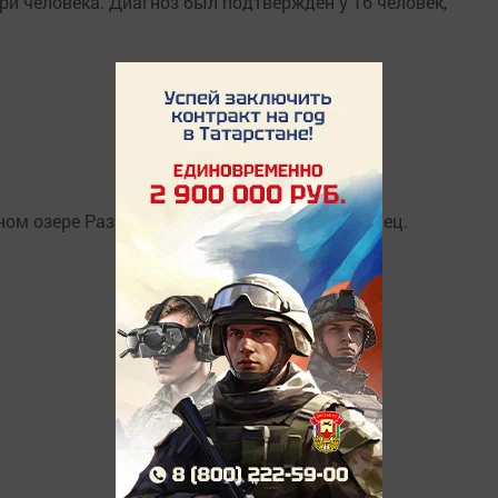
ри человека. Диагноз был подтвержден у 16 человек,
ном озере Развал утонул 54-летний татарстанец.