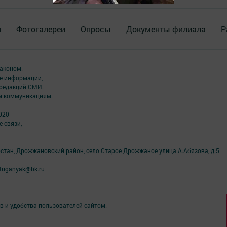
я
Фотогалереи
Опросы
Документы филиала
Р
аконом.
ме информации,
 редакций СМИ.
ым коммуникациям.
020
 связи,
рстан, Дрожжановский район, село Старое Дрожжаное улица А.Абязова, д.5
tuganyak@bk.ru
в и удобства пользователей сайтом.