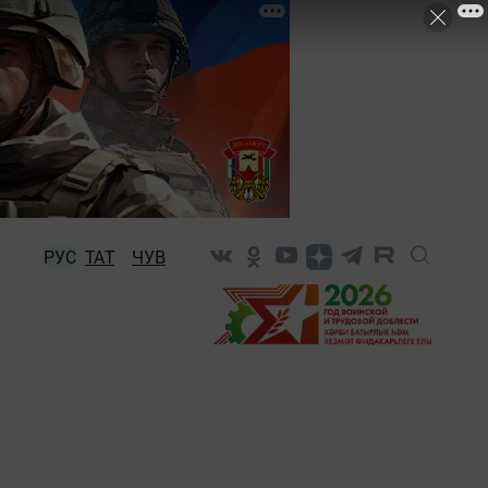
РУС
ТАТ
ЧУВ