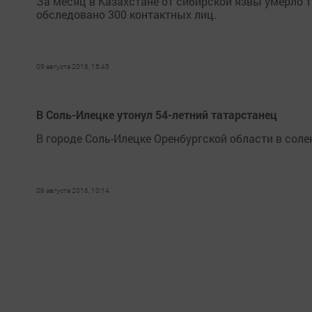
За месяц в Казахстане от сибирской язвы умерло т
обследовано 300 контактных лиц.
09 августа 2016, 15:45
В Соль-Илецке утонул 54-летний татарстанец
В городе Соль-Илецке Оренбургской области в соле
09 августа 2016, 10:14