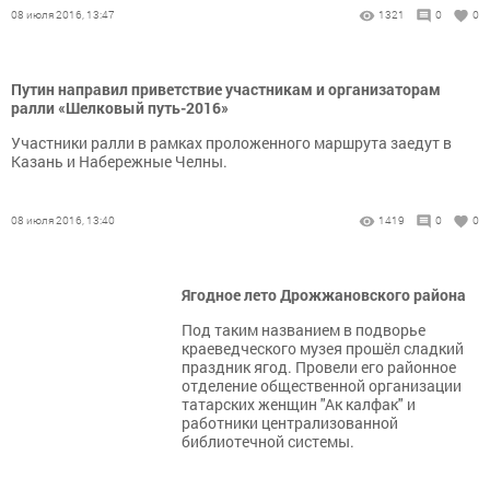
08 июля 2016, 13:47
1321
0
0
Путин направил приветствие участникам и организаторам
ралли «Шелковый путь-2016»
Участники ралли в рамках проложенного маршрута заедут в
Казань и Набережные Челны.
08 июля 2016, 13:40
1419
0
0
Ягодное лето Дрожжановского района
Под таким названием в подворье
краеведческого музея прошёл сладкий
праздник ягод. Провели его районное
отделение общественной организации
татарских женщин "Ак калфак" и
работники централизованной
библиотечной системы.