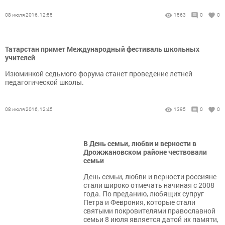
08 июля 2016, 12:55
1563
0
0
Татарстан примет Международный фестиваль школьных
учителей
Изюминкой седьмого форума станет проведение летней
педагогической школы.
08 июля 2016, 12:45
1395
0
0
В День семьи, любви и верности в
Дрожжановском районе чествовали
семьи
День семьи, любви и верности россияне
стали широко отмечать начиная с 2008
года. По преданию, любящих супруг
Петра и Феврония, которые стали
святыми покровителями православной
семьи 8 июля является датой их памяти,