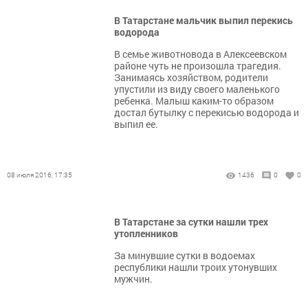
В Татарстане мальчик выпил перекись
водорода
В семье животновода в Алексеевском
районе чуть не произошла трагедия.
Занимаясь хозяйством, родители
упустили из виду своего маленького
ребенка. Малыш каким-то образом
достал бутылку с перекисью водорода и
выпил ее.
08 июля 2016, 17:35
1436
0
0
В Татарстане за сутки нашли трех
утопленников
За минувшие сутки в водоемах
республики нашли троих утонувших
мужчин.