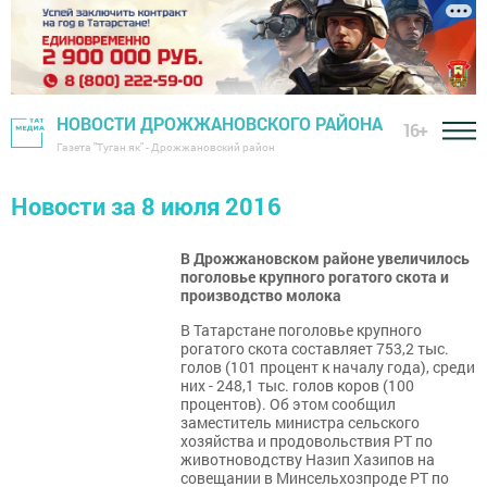
НОВОСТИ ДРОЖЖАНОВСКОГО РАЙОНА
16+
Газета "Туган як" - Дрожжановский район
Новости за 8 июля 2016
В Дрожжановском районе увеличилось
поголовье крупного рогатого скота и
производство молока
В Татарстане поголовье крупного
рогатого скота составляет 753,2 тыс.
голов (101 процент к началу года), среди
них - 248,1 тыс. голов коров (100
процентов). Об этом сообщил
заместитель министра сельского
хозяйства и продовольствия РТ по
животноводству Назип Хазипов на
совещании в Минсельхозпроде РТ по