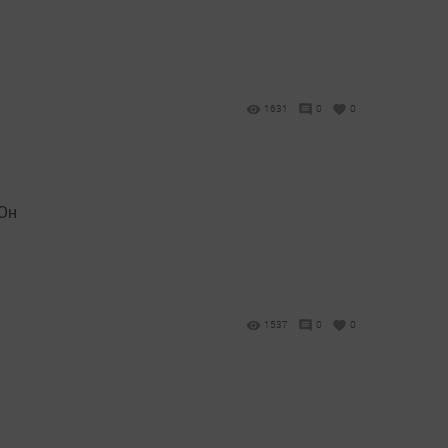
1631
0
0
 Он
1537
0
0