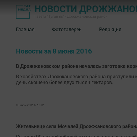
НОВОСТИ ДРОЖЖАНОВ
Газета "Туган як" - Дрожжановский район
Главная
Фотогалереи
Редакция
Новости за 8 июня 2016
В Дрожжановском районе началась заготовка кор
В хозяйствах Дрожжановского района приступили к
день скошено более двух тысяч гектаров.
08 июня 2016, 18:01
Жительнице села Мочалей Дрожжановского района
Сегодня 90-летний юбилей отметила одна из стар