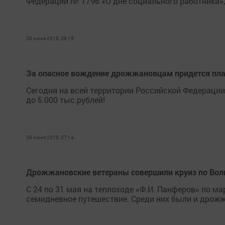
Федерации № 1796 «О дне социального работника»,
08 июня 2016, 08:15
За опасное вождение дрожжановцам придется пла
Сегодня на всей территории Российской Федераци
до 5.000 тыс.рублей!
08 июня 2016, 07:14
Дрожжановские ветераны совершили круиз по Вол
С 24 по 31 мая на теплоходе «Ф.И. Панферов» по м
семидневное путешествие. Среди них были и дрож