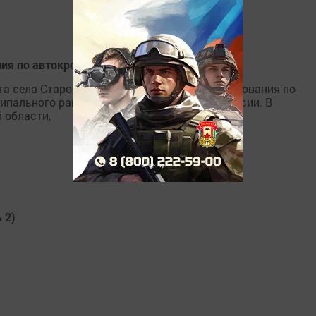
ия по автокроссу
та села Старое Дрожжаное состоятся соревнования по
ипального района РТ, посвященные Дню России. В
 области,
 2)