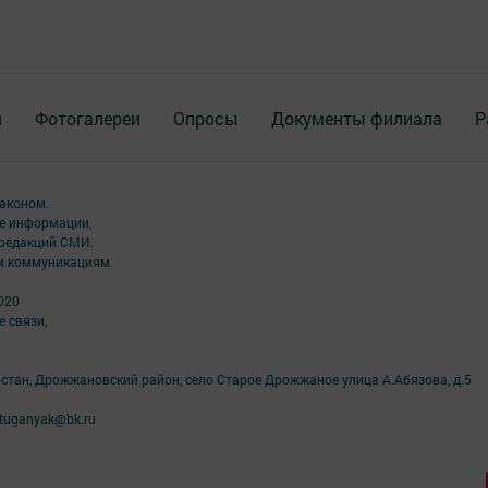
я
Фотогалереи
Опросы
Документы филиала
Р
аконом.
ме информации,
 редакций СМИ.
ым коммуникациям.
020
 связи,
рстан, Дрожжановский район, село Старое Дрожжаное улица А.Абязова, д.5
tuganyak@bk.ru