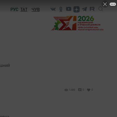
РУС
ТАТ
ЧУВ
яшний
1490
0
0
повна