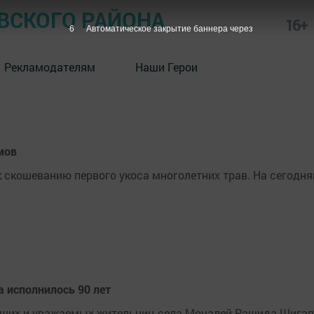
СКОГО РАЙОНА
16+
5
Автоматическое закрытие баннера через
Рекламодателям
Наши Герои
мов
 скошеванию первого укоса многолетних трав. На сегодн
 исполнилось 90 лет
ейших и уважаемых жительниц села Мочалей Рашида Шига