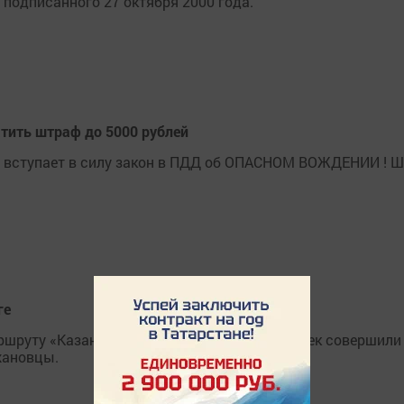
 подписанного 27 октября 2000 года.
тить штраф до 5000 рублей
и вступает в силу закон в ПДД об ОПАСНОМ ВОЖДЕНИИ ! 
ге
аршруту «Казань-Волгоград-Казань" 150 человек совершили
жановцы.