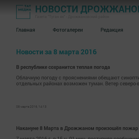
НОВОСТИ ДРОЖЖАНОВ
Газета "Туган як" - Дрожжановский район
Главная
Фотогалереи
Редакция
Новости за 8 марта 2016
В республике сохранится теплая погода
Облачную погоду с прояснениями обещают синоптики
отдельных районах возможен туман. Ветер северо-
08 марта 2016, 14:13
Накануне 8 Марта в Дрожжаном произошёл пожар
7 марта 2016 г. в 15 ч. 01 мин. поступило сообщени