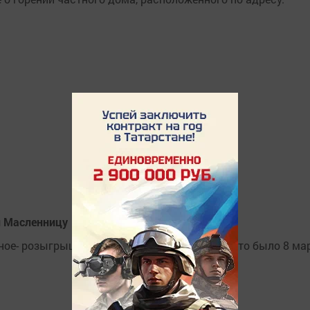
и Масленницу
вное- розыгрыш самых весенних призов- все это было 8 ма