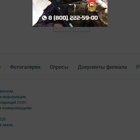
я
Фотогалереи
Опросы
Документы филиала
Р
аконом.
ме информации,
 редакций СМИ.
ым коммуникациям.
020
 связи,