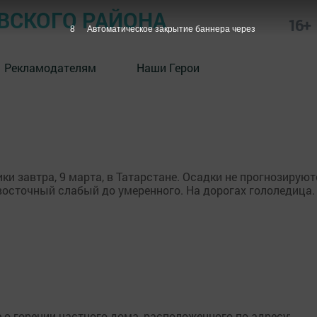
СКОГО РАЙОНА
16+
7
Автоматическое закрытие баннера через
Рекламодателям
Наши Герои
 завтра, 9 марта, в Татарстане. Осадки не прогнозируютс
восточный слабый до умеренного. На дорогах гололедица.
е о горении частного дома, расположенного по адресу: