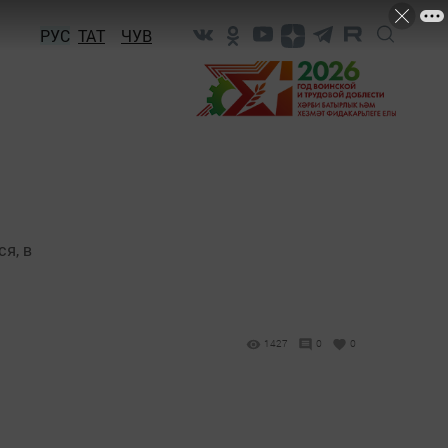
РУС
ТАТ
ЧУВ
я, в
1427
0
0