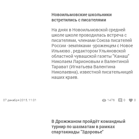
Новоильмовские школьники
встретились с писателями
На днях в Новоильмовской средней
школе школе проводилась встреча с
писателями, членами Союза писателей
России -земляками -уроженцем с Новое
Ильмово , редактором Ульяновской
областной чувашской газеты "Канаш"
Николаем Ларионовым и Валентиной
Тарават (Игнатьева Валентина
Николаевна), известной писательницей
наших краев.
07 декабря 2015, 11:01
1476
0
0
В Дрожжаном пройдёт командный
турнир по шахматам в рамках
спартакиады "Здоровье"