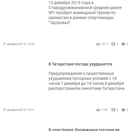
13 декабря 2015 года в
Стародрожжановской средней школе
№1 пройдет командный турнир по
шахматам в рамках спартакиады
"Здоровье".
07 декабря 2015, 10:39
1517
0
0
В Татарстане погода ухудшается
Предупреждение о существенных
ухудшениях погодных условий с 18
часов 7 декабря до 18 часов 8 декабря
распорстранили синоптики Татарстана.
07 декабря 2015, 10:31
1197
0
0
В селе Новое Дрожжаное сегодня не