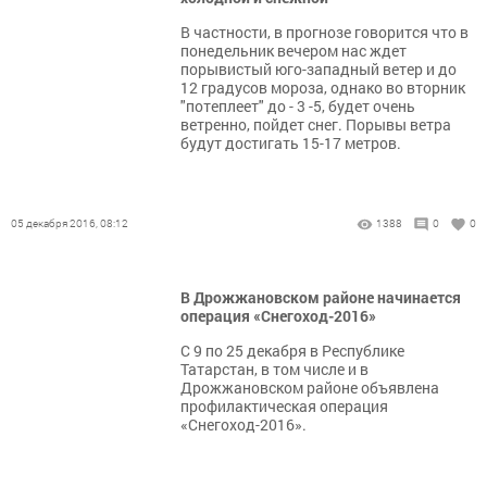
В частности, в прогнозе говорится что в
понедельник вечером нас ждет
порывистый юго-западный ветер и до
12 градусов мороза, однако во вторник
"потеплеет" до - 3 -5, будет очень
ветренно, пойдет снег. Порывы ветра
будут достигать 15-17 метров.
05 декабря 2016, 08:12
1388
0
0
В Дрожжановском районе начинается
операция «Снегоход-2016»
С 9 по 25 декабря в Республике
Татарстан, в том числе и в
Дрожжановском районе объявлена
профилактическая операция
«Снегоход-2016».