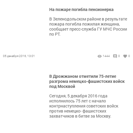
На пожаре погибла пенсионерка
В Зеленодольском районе в результате
пожара погибла пожилая женщина,
сообщает пресс-служба ГУ МЧС России
по РТ.
05 декабря 2016, 13:01
1444
0
0
В Дрожжаном отметили 75-летие
разгрома немецко-фашистских войск
под Москвой
Сегодня, 5 декабря 2016 года
исполнилось 75 лет с начало
контрнаступления советских войск
против немецко- фашистских
захватчиков в битве за Москву.