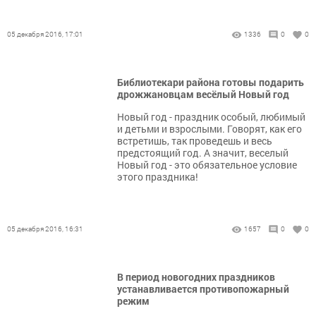
05 декабря 2016, 17:01
1336
0
0
Библиотекари района готовы подарить
дрожжановцам весёлый Новый год
Новый год - праздник особый, любимый
и детьми и взрослыми. Говорят, как его
встретишь, так проведешь и весь
предстоящий год. А значит, веселый
Новый год - это обязательное условие
этого праздника!
05 декабря 2016, 16:31
1657
0
0
В период новогодних праздников
устанавливается противопожарный
режим