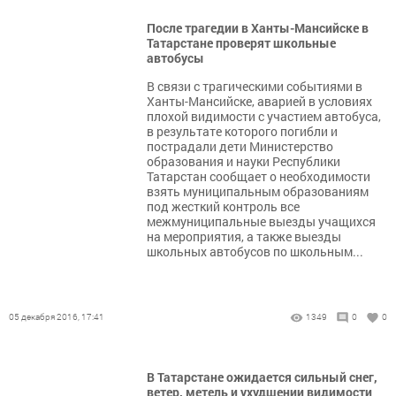
После трагедии в Ханты-Мансийске в
Татарстане проверят школьные
автобусы
В связи с трагическими событиями в
Ханты-Мансийске, аварией в условиях
плохой видимости с участием автобуса,
в результате которого погибли и
пострадали дети Министерство
образования и науки Республики
Татарстан сообщает о необходимости
взять муниципальным образованиям
под жесткий контроль все
межмуниципальные выезды учащихся
на мероприятия, а также выезды
школьных автобусов по школьным...
05 декабря 2016, 17:41
1349
0
0
В Татарстане ожидается сильный снег,
ветер, метель и ухудшении видимости