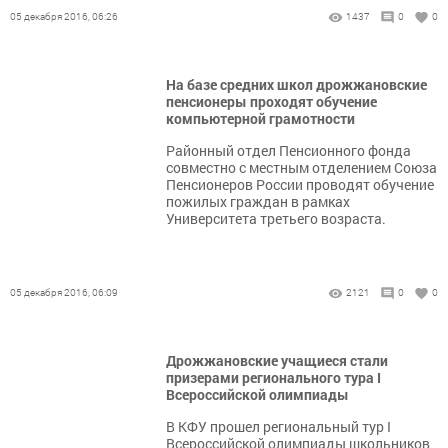
05 декабря 2016, 06:26
1437
0
0
На базе средних школ дрожжановские
пенсионеры проходят обучение
компьютерной грамотности
Районный отдел Пенсионного фонда
совместно с местным отделением Союза
Пенсионеров России проводят обучение
пожилых граждан в рамках
Университета третьего возраста.
05 декабря 2016, 06:09
2121
0
0
Дрожжановские учащиеся стали
призерами регионального тура I
Всероссийской олимпиады
В КФУ прошел региональный тур I
Всероссийской олимпиады школьников