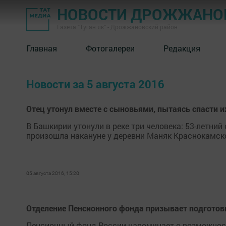
НОВОСТИ ДРОЖЖАНОВ
Газета "Туган як" - Дрожжановский район
Главная
Фотогалереи
Редакция
Новости за 5 августа 2016
Отец утонул вместе с сыновьями, пытаясь спасти и
В Башкирии утонули в реке три человека: 53-летний 
произошла накануне у деревни Маняк Краснокамског
05 августа 2016, 15:20
Отделение Пенсионного фонда призывает подготов
Пенсионный фонд России напоминает о возможност