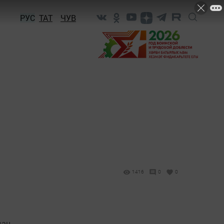
РУС
ТАТ
ЧУВ
1416
0
0
дан