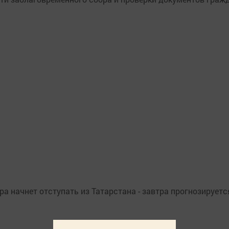
а начнет отступать из Татарстана - завтра прогнозируетс