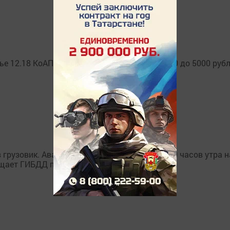
 12.18 КоАП предлагается увеличить с 1500 до 5000 рубл
грузовик. Авария случилась сегодня около 9 часов утра н
бщает ГИБДД по республике.