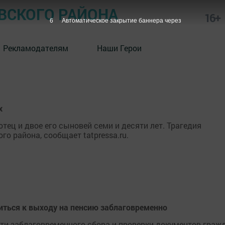
СКОГО РАЙОНА
16+
6
Автоматическое закрытие баннера через
Рекламодателям
Наши Герои
х
отец и двое его сыновей семи и десяти лет. Трагедия
о района, сообщает tatpressa.ru.
иться к выходу на пенсию заблаговременно
и заблаговременного сбора и проверки документов граж