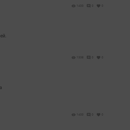
1433
0
0
ей.
1338
0
0
а
1433
0
0