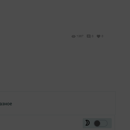
1367
0
0
азное