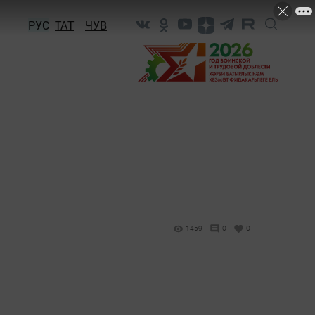
РУС
ТАТ
ЧУВ
1459
0
0