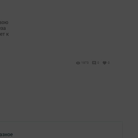
свою
еза
ет к
1973
0
0
азное