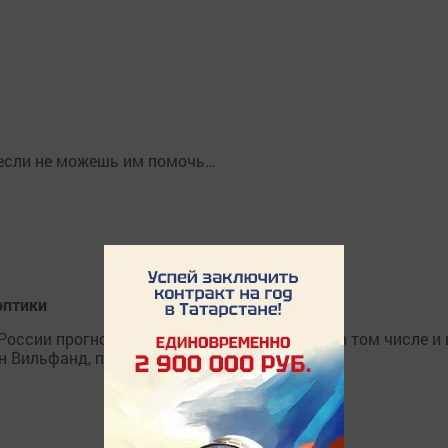
, если не можешь им помочь…
оптики
России прогнозируют в Гидрометцентре РФ, в том числе и 
н Вильфанд, передает «Интерфакс».