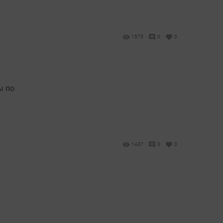
1575
0
0
ы по
1437
0
0