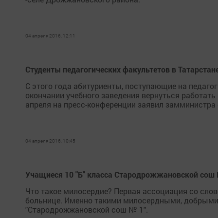
04 апреля 2016, 12:11
Студенты педагогических факультетов в Татарстане
С этого года абитуриенты, поступающие на педагог
окончании учебного заведения вернуться работать 
апреля на пресс-конференции заявил замминистра 
04 апреля 2016, 10:45
Учащиеся 10 "Б" класса Стародрожжановской сош 
Что такое милосердие? Первая ассоциация со слово
больнице. Именно такими милосердными, добрыми и
"Стародрожжановской сош № 1".