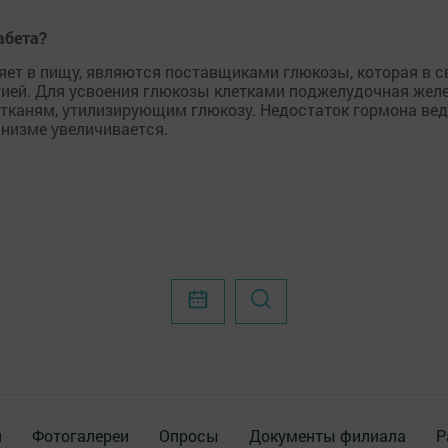
абета?
яет в пищу, являются поставщиками глюкозы, которая в 
гией. Для усвоения глюкозы клетками поджелудочная жел
 тканям, утилизирующим глюкозу. Недостаток гормона вед
анизме увеличивается.
я
Фотогалереи
Опросы
Документы филиала
Р