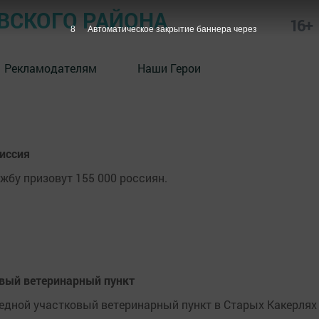
СКОГО РАЙОНА
16+
7
Автоматическое закрытие баннера через
Рекламодателям
Наши Герои
иссия
жбу призовут 155 000 россиян.
вый ветеринарный пункт
едной участковый ветеринарный пункт в Старых Какерлях