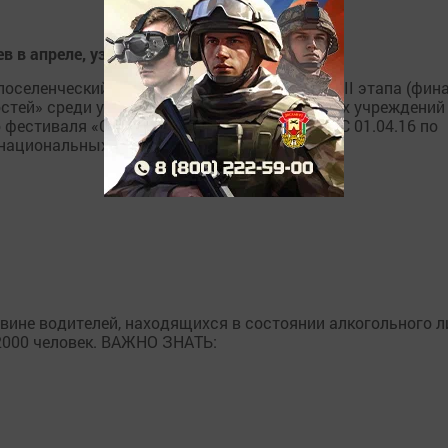
в апреле, узнайте тут -график
селенческий Дом культуры» 1. Проведение II этапа (фина
остей» среди учащихся общеобразовательных учреждений
 фестиваля «Созвездие талантов» в СДК, СК С 01.04.16 по
 национальных культур «Сияние народных...
 вине водителей, находящихся в состоянии алкогольного л
2000 человек. ВАЖНО ЗНАТЬ: