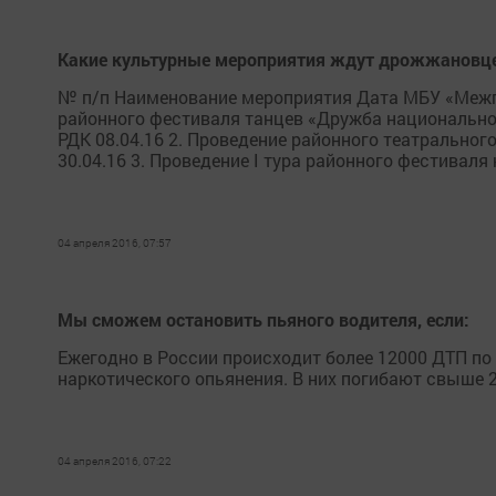
Какие культурные мероприятия ждут дрожжановцев 
№ п/п Наименование мероприятия Дата МБУ «Межпо
районного фестиваля танцев «Дружба национальн
РДК 08.04.16 2. Проведение районного театрального
30.04.16 3. Проведение I тура районного фестиваля
04 апреля 2016, 07:57
Мы сможем остановить пьяного водителя, если:
Ежегодно в России происходит более 12000 ДТП по
наркотического опьянения. В них погибают свыше 
04 апреля 2016, 07:22