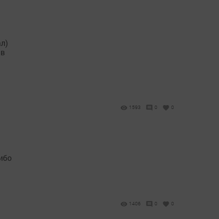
л)
 в
1593
0
0
ибо
1406
0
0