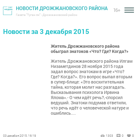
НОВОСТИ ДРОЖЖАНОВСКОГО РАЙОНА
16+
Газета "Туган як" - Дрожжановский район
Новости за 3 декабря 2015
Житель Дрожжановского района
обыграл знатоков «Что? Где? Когда?»
Житель Дрожжановского района Илгам
Низаметдинов 28 ноября 2015 года
задал вопрос знатокам в игре «Что?
Где? Когда?». Его вопрос выпал вторым
в супер-блице: «Это восхитительная
тайна, которая молит нас разгадать.
Высказывания психолога Ирвина
Ялома».- О чем идёт речь?,-спорсил
ведуший. Знатоки подумав ответили,
что речь идёт о человеческой натуре и
ошиблись....
03 декабря 2015, 16:19
1303
0
0