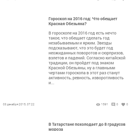
Гороскоп на 2016 год: Что обещает
Красная Обезьяна?
В гороскопе на 2016 год есть нечто
такое, что обещает сделать год
незабываемым и ярким. Звезды
подсказывают, что это будет год
неожиданных поворотов и сюрпризов,
взлетов и падений. Согласно китайской
традиции, он пройдет под знаком
Красной Обезьяны, ну а главными
чертами гороскопа в этот раз станут
активность, ревность, изворотливость
и...
03 декабря 2015, 07:22
1591
0
0
В Татарстане похолодает до 8 градусов
мороза