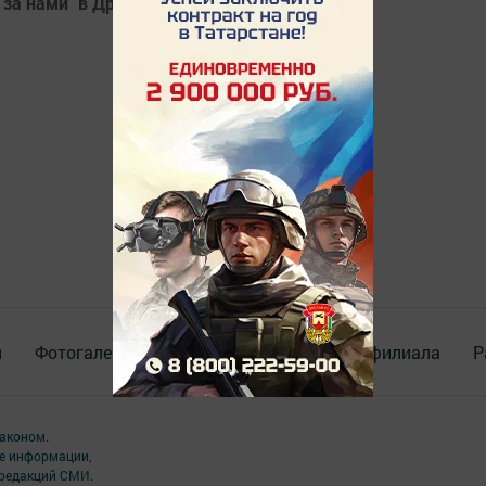
 за нами" в Дрожжаном
я
Фотогалереи
Опросы
Документы филиала
Р
аконом.
ме информации,
 редакций СМИ.