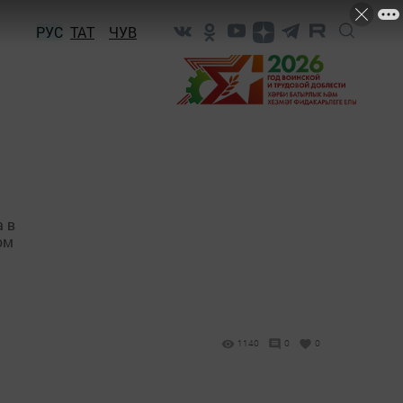
РУС
ТАТ
ЧУВ
 в
ом
1140
0
0