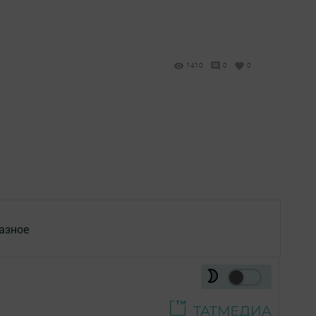
1410
0
0
азное