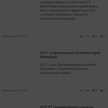
государственного советника РТ
Минтимера Шариповича Шаймиева,
мать генерального директора ОАО
«Сетевая компания» Ильшата
Шаеховича Фардиева.
03 января 2017, 18:22
1575
0
0
2017 - в Дрожжаном объявлен годом
Молодёжи
2017 год в Дрожжановском районе
объявлен «Годом молодежи и
молодежных идей».
03 января 2017, 13:09
1490
0
0
МЧС РТ предупреждает о резком