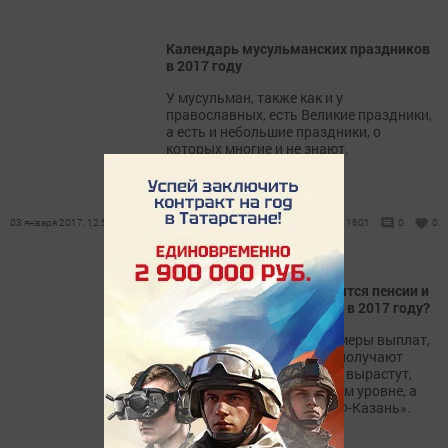
Календарь мусульманских праздников
в 2017 году
У мусульман, также как и у
православных, есть Великие праздники,
а есть и небольшие праздники, о
которых многие и не знают.
03 января 2017, 12:50
1601
0
0
Новые льготы. Как изменятся пенсии и
пособия для татарстанцев в 2017 году?
В 2017 году меняются размеры выплат,
пенсий, пособий, которые получают
татарстанцы. Какие из них вырастут,
какие останутся на прежнем уровне, а
какие снизятся, узнал «АиФ-Казань».