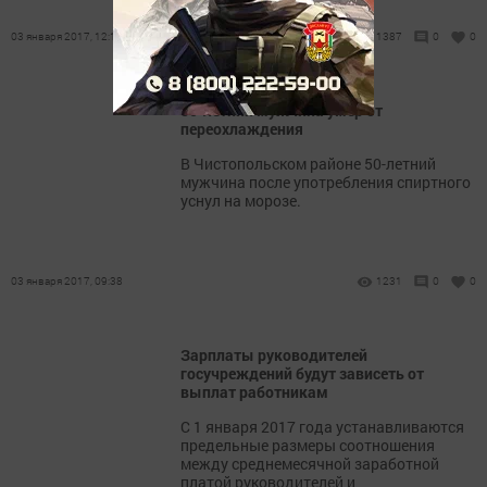
03 января 2017, 12:14
1387
0
0
50-летний мужчина умер от
переохлаждения
В Чистопольском районе 50-летний
мужчина после употребления спиртного
уснул на морозе.
03 января 2017, 09:38
1231
0
0
Зарплаты руководителей
госучреждений будут зависеть от
выплат работникам
С 1 января 2017 года устанавливаются
предельные размеры соотношения
между среднемесячной заработной
платой руководителей и