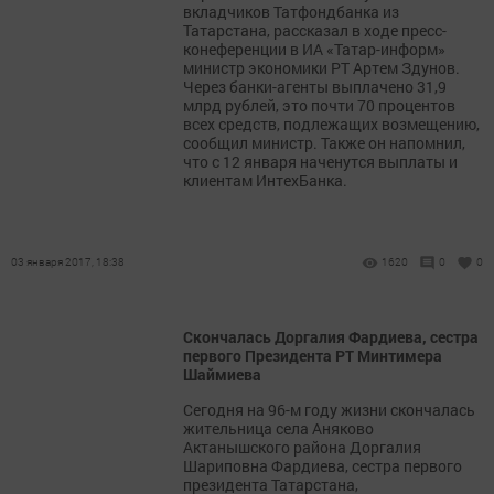
вкладчиков Татфондбанка из
Татарстана, рассказал в ходе пресс-
конеференции в ИА «Татар-информ»
министр экономики РТ Артем Здунов.
Через банки-агенты выплачено 31,9
млрд рублей, это почти 70 процентов
всех средств, подлежащих возмещению,
сообщил министр. Также он напомнил,
что с 12 января наченутся выплаты и
клиентам ИнтехБанка.
03 января 2017, 18:38
1620
0
0
Скончалась Доргалия Фардиева, сестра
первого Президента РТ Минтимера
Шаймиева
Сегодня на 96-м году жизни скончалась
жительница села Аняково
Актанышского района Доргалия
Шариповна Фардиева, сестра первого
президента Татарстана,