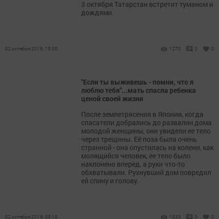
3 октября Татарстан встретит туманом и
дождями.
02 октября 2016, 15:00
1270
0
0
"Если ты выживешь - помни, что я
люблю тебя"...мать спасла ребенка
ценой своей жизни
После землетрясения в Японии, когда
спасатели добрались до развалин дома
молодой женщины, они увидели ее тело
через трещины. Её поза была очень
странной - она опустилась на колени, как
молящийся человек, ее тело было
наклонено вперед, а руки что-то
обхватывали. Рухнувший дом повредил
ей спину и голову.
02 октября 2016, 09:19
1933
0
0