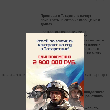
Приставы в Татарстане начнут
присылать на сотовые сообщения о
долгах
Гражданам, которые имеют
задолженность в ведомстве
рекомендуют узнать о долгах на сайте
УФССП России по РТ в банке данных
исполнительных производств или в
отделе судебных приставов по месту
жительства.
02 октября 2016, 09:09
1530
0
0
Полицейские задержали нападавшего
на пенсионерок под видом работника
газовой службы
Полицейские Казани задержали 25-