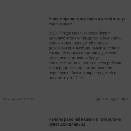
Новые правила перевозки детей станут
еще строже
В 2017 году многим российским
автолюбителям придется обеспечить
своих маленьких детей новыми
детскими автомобильными креслами -
согласно новым правилам, детские
автокресла должны будут
соответствовать росту и веса ребенка.
На переднем сиденье запрещено
перевозить без автокресла детей в
возрасте до 12 лет.
02 октября 2016, 15:06
1338
0
0
Начало рабочей недели в Татарстане
будет дождливым