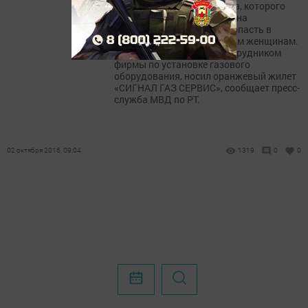
летнего молодого человека, которого
подозревают в нападении на
пенсионерку и попытках попасть в
квартиру к другим пожилым женщинам.
Парень представлялся сотрудником
фирмы по установке газового
оборудования, носил оранжевый жилет
«СИГНАЛ ГАЗ СЕРВИС», сообщает пресс-
служба МВД по РТ.
02 октября 2016, 09:04
1319
0
0