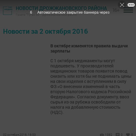
НОВОСТИ ДРОЖЖАНОВСКОГО РАЙОНА
16+
6
Автоматическое закрытие баннера через
Газета "Туган як" - Дрожжановский район
Новости за 2 октября 2016
В октябре изменятся правила выдачи
зарплаты
С 1 октября медикаменты могут
подешеветь. У производителей
медицинских товаров появится повод
снизить или хотя бы не поднимать цены
на свои изделия с вступлением в силу
ФЗ «О внесении изменений в часть
вторую Налогового кодекса Российской
Федерации». Согласно документу, ввоз
сырья из-за рубежа освободили от
налога на добавленную стоимость
(НДС).
02 октября 2016, 16:53
1382
0
0