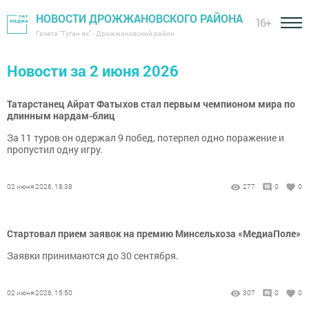
НОВОСТИ ДРОЖЖАНОВСКОГО РАЙОНА
16+
Газета "Туган як" - Дрожжановский район
Новости за 2 июня 2026
Татарстанец Айрат Фатыхов стал первым чемпионом мира по
длинным нардам-блиц
За 11 туров он одержал 9 побед, потерпел одно поражение и
пропустил одну игру.
02 июня 2026, 18:38
277
0
0
Стартовал прием заявок на премию Минсельхоза «МедиаПоле»
Заявки принимаются до 30 сентября.
02 июня 2026, 15:50
307
0
0