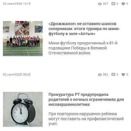
02 июня 2026, 10:15
307
0
0
«Дрожжаное» не оставило шансов
соперникам: итоги турнира по мини-
футболу в зале «Алтын»
Мини-футболу приуроченный к 81-й
годовщине Победы в Великой
Отечественной войне.
02 июня 2026, 09:40
362
0
0
Прокуратура РТ предупредила
родителей о ночных ограничениях для
несовершеннолетних
При повторном нарушении ребенка
могут поставить на профилактический
учет.