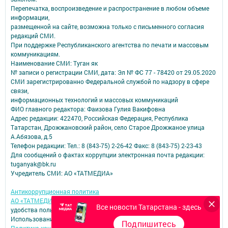
Перепечатка, воспроизведение и распространение в любом объеме
информации,
размещенной на сайте, возможна только с письменного согласия
редакций СМИ.
При поддержке Республиканского агентства по печати и массовым
коммуникациям.
Наименование СМИ: Туган як
№ записи о регистрации СМИ, дата: Эл № ФС 77 - 78420 от 29.05.2020
СМИ зарегистрированно Федеральной службой по надзору в сфере
связи,
информационных технологий и массовых коммуникаций
ФИО главного редактора: Фаизова Гулия Вакифовна
Адрес редакции: 422470, Российская Федерация, Республика
Татарстан, Дрожжановский район, село Старое Дрожжаное улица
А.Абязова, д.5
Телефон редакции: Тел.: 8 (843-75) 2-26-42 Факс: 8 (843-75) 2-23-43
Для сообщений о фактах коррупции электронная почта редакции:
tuganyak@bk.ru
Учредитель СМИ: АО «ТАТМЕДИА»
Антикоррупционная политика
АО «ТАТМЕДИА» использует «cookie»
для персонализации сервисов и
Все новости Татарстана - здесь
удобства пользователей сайтом.
Использование «cookie» можно отменить в настройках браузера.
Подпишитесь