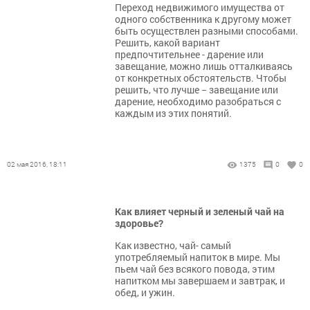
Переход недвижимого имущества от
одного собственника к другому может
быть осуществлен разными способами.
Решить, какой вариант
предпочтительнее - дарение или
завещание, можно лишь отталкиваясь
от конкретных обстоятельств. Чтобы
решить, что лучше − завещание или
дарение, необходимо разобраться с
каждым из этих понятий.
02 мая 2016, 18:11
1375
0
0
Как влияет черный и зеленый чай на
здоровье?
Как известно, чай- самый
употребляемый напиток в мире. Мы
пьем чай без всякого повода, этим
напитком мы завершаем и завтрак, и
обед, и ужин.