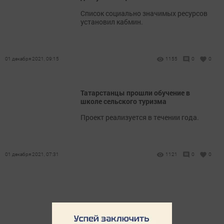
Список социально значимых ресурсов
установил кабмин.
01 декабря 2021, 09:15
1155
0
0
Татарстанцы прошли обучение в
школе сельского туризма
Проект реализуется в течении года.
01 декабря 2021, 07:31
1121
0
0