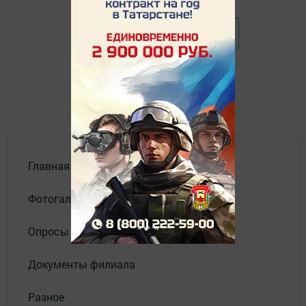
❮ Назад
Главная
Фотогалереи
Опросы
Документы филиала
Разное