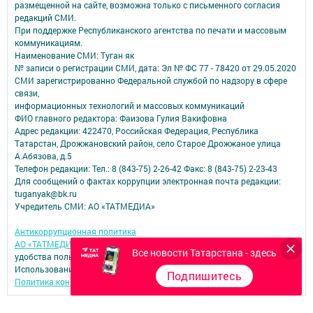
размещенной на сайте, возможна только с письменного согласия
редакций СМИ.
При поддержке Республиканского агентства по печати и массовым
коммуникациям.
Наименование СМИ: Туган як
№ записи о регистрации СМИ, дата: Эл № ФС 77 - 78420 от 29.05.2020
СМИ зарегистрированно Федеральной службой по надзору в сфере
связи,
информационных технологий и массовых коммуникаций
ФИО главного редактора: Фаизова Гулия Вакифовна
Адрес редакции: 422470, Российская Федерация, Республика
Татарстан, Дрожжановский район, село Старое Дрожжаное улица
А.Абязова, д.5
Телефон редакции: Тел.: 8 (843-75) 2-26-42 Факс: 8 (843-75) 2-23-43
Для сообщений о фактах коррупции электронная почта редакции:
tuganyak@bk.ru
Учредитель СМИ: АО «ТАТМЕДИА»
Антикоррупционная политика
АО «ТАТМЕДИА» использует «cookie»
для персонализации сервисов и
Все новости Татарстана - здесь
удобства пользователей сайтом.
Использование «cookie» можно отменить в настройках браузера.
Подпишитесь
Политика конфиденциальности