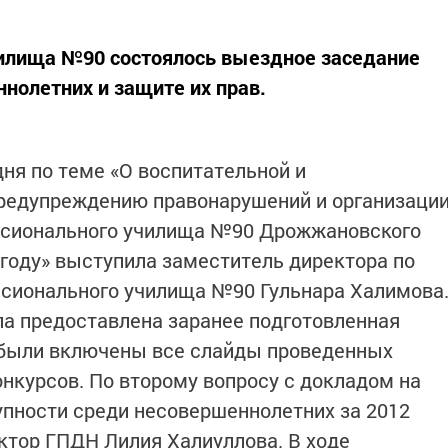
чилища №90 состоялось выездное заседание
нолетних и защите их прав.
ня по теме «О воспитательной и
предупреждению правонарушений и организаци
ссионального училища №90 Дрожжановского
 году» выступила заместитель директора по
ссионального училища №90 Гульнара Халимова
а предоставлена заранее подготовленная
е были включены все слайды проведенных
онкурсов. По второму вопросу с докладом на
упности среди несовершеннолетних за 2012
ктор ГПДН Лилия Халиуллова. В ходе