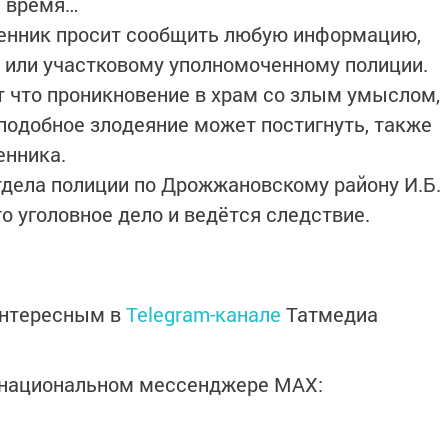
е время…
енник просит сообщить любую информацию,
 или участковому уполномоченному полиции.
т что проникновение в храм со злым умыслом,
 подобное злодеяние может постигнуть, также
енника.
тдела полиции по Дрожжановскому району И.Б.
о уголовное дело и ведётся следствие.
интересным в
Telegram-канале
Татмедиа
в национальном мессенджере MАХ: