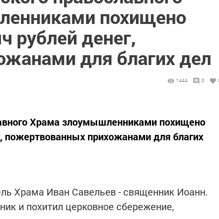
ленниками похищено
ч рублей денег,
ожанами для благих дел
1444
0
лавного Храма злоумышленниками похищено
г, пожертвованных прихожанами для благих
ль Храма Иван Савельев - священник Иоанн.
оник и похитил церковное сбережение,