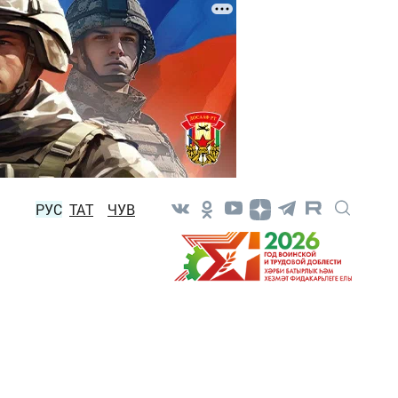
РУС
ТАТ
ЧУВ