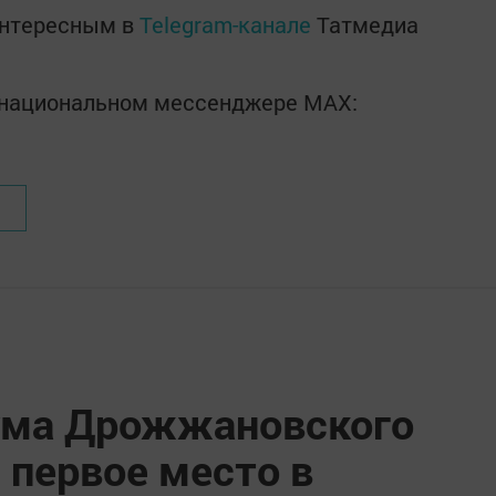
интересным в
Telegram-канале
Татмедиа
в национальном мессенджере MАХ:
ума Дрожжановского
 первое место в