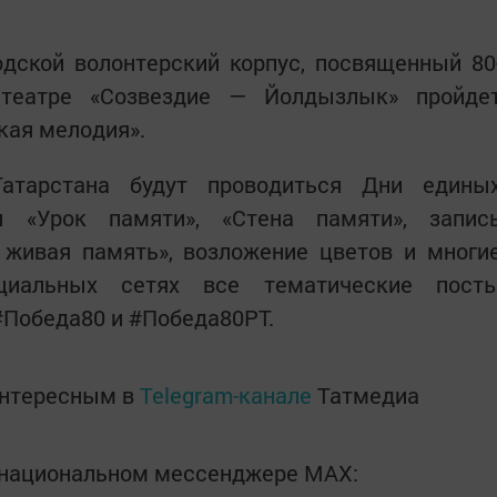
одской волонтерский корпус, посвященный 80
театре «Созвездие — Йолдызлык» пройде
кая мелодия».
Татарстана будут проводиться Дни едины
и «Урок памяти», «Стена памяти», запис
 живая память», возложение цветов и многи
циальных сетях все тематические пост
Победа80 и #Победа80РТ.
интересным в
Telegram-канале
Татмедиа
в национальном мессенджере MАХ: