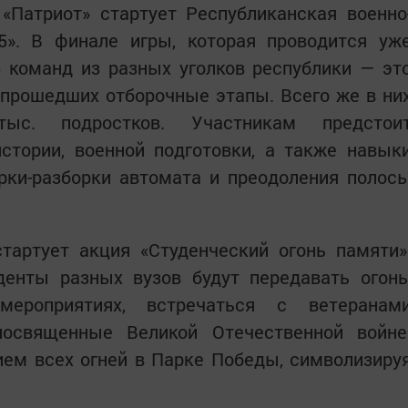
«Патриот» стартует Республиканская военно
25». В финале игры, которая проводится уж
5 команд из разных уголков республики — эт
 прошедших отборочные этапы. Всего же в ни
ыс. подростков. Участникам предстои
стории, военной подготовки, а также навык
рки-разборки автомата и преодоления полос
тартует акция «Студенческий огонь памяти»
денты разных вузов будут передавать огонь
ероприятиях, встречаться с ветеранам
посвященные Великой Отечественной войне
ем всех огней в Парке Победы, символизиру