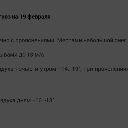
ноз на 19 февраля
чно с прояснениями. Местами небольшой снег
ывами до 13 м/с.
уха ночью и утром −14..-19˚, при прояснения
духа днем −10..-13˚.