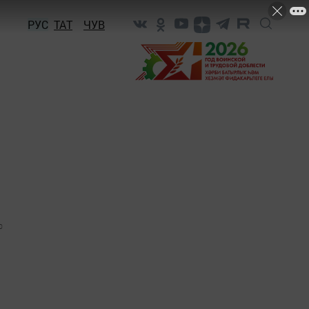
РУС
ТАТ
ЧУВ
0