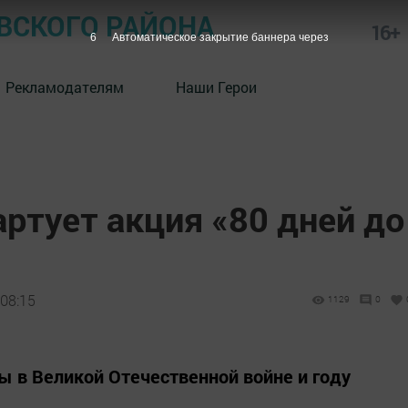
СКОГО РАЙОНА
16+
5
Автоматическое закрытие баннера через
Рекламодателям
Наши Герои
артует акция «80 дней до
 08:15
1129
0
 в Великой Отечественной войне и году