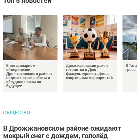
Топ 5 новостей
В ветеринарном
Дрожжановский район
В Татар
объединении
готовится к Дню
грозы и
Дрожжановского района
физкультурника: афиша
подвели итоги работы и
спортивных мероприятий
обсудили планы на
будущее
ОБЩЕСТВО
В Дрожжановском районе ожидают
мокрый снег с дождем, гололёд