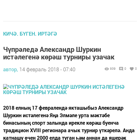
КИЧӘ. БҮГЕН. ИРТӘГӘ
Чүпрәледә Александр Шуркин
истәлегенә көрәш турниры узачак
автор,
14 февраль 2018 - 07:40
939
0
0
2018 елның 17 февралендә якташыбыз Александр
Шуркин истәлегенә Яңа Элмәле урта мәктәбе
бинасының спорт залында ирекле көрәш буенча
традицион XVIII регионара ачык турнир үткәрелә. Анда
катнашу өчен 2000 елда туган һәм аннан да яшерәк