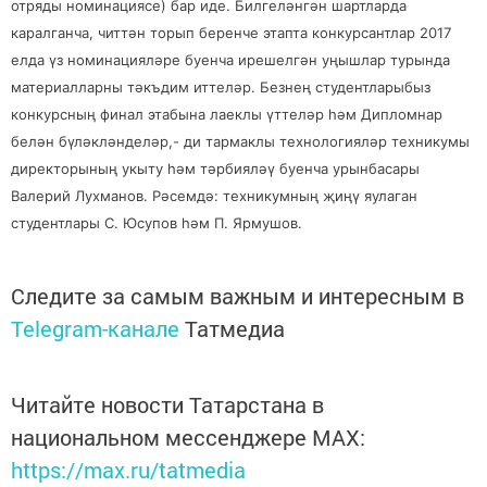
отряды номинациясе) бар иде. Билгеләнгән шартларда
каралганча, читтән торып беренче этапта конкурсантлар 2017
елда үз номинацияләре буенча ирешелгән уңышлар турында
материалларны тәкъдим иттеләр. Безнең студентларыбыз
конкурсның финал этабына лаеклы үттеләр һәм Дипломнар
белән бүләкләнделәр,- ди тармаклы технологияләр техникумы
директорының укыту һәм тәрбияләү буенча урынбасары
Валерий Лухманов. Рәсемдә: техникумның җиңү яулаган
студентлары С. Юсупов һәм П. Ярмушов.
Следите за самым важным и интересным в
Telegram-канале
Татмедиа
Читайте новости Татарстана в
национальном мессенджере MАХ:
https://max.ru/tatmedia