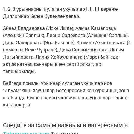
1, 2, 3 урыннарны яулаган укучылар I, II, III дәрәҗә
Дипломнар белән бүләкләнделәр.
Айназ Вилдановка (Иске Ишле), Алмаз Камаловка
(Алешкин-Саплык), Лиана Садеевага (Алешкин-Саплык),
Дилә Закировага (Яңа Кәкерле), Камилә Ахметшинага (1
номерлы Иске Чүпрәле), Дилә Сөләймановага, Лилия
Латыйповага, Лилия Хәйруллинага (Марс) бәйгедә
актив катнашканнары өчен сертификатлар
тапшырылды.
Бәйгедә призлы урыннар яулаган укучылар исә
"Илһам" яшь язучылар Бөтенроссия конкурсының зона
этабында безнең район яклаячаклар. Уңышлар телисе
килә аларга.
Следите за самым важным и интересным в
Telegram-канале
Татмедиа