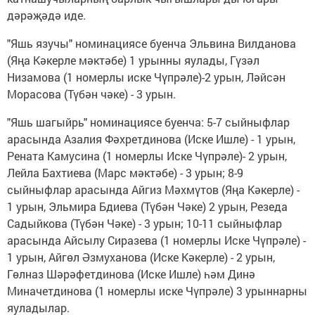
дәрәҗәдә иде.
"Яшь язучы" номинациясе буенча Эльвина Вилданова
(Яңа Кәкерле мәктәбе) 1 урынны яулады, Гүзәл
Низамова (1 номерлы иске Чүпрәле)-2 урын, Ләйсән
Морасова (Түбән чәке) - 3 урын.
"Яшь шагыйрь" номинациясе буенча: 5-7 сыйныфлар
арасында Азалия Фәхретдинова (Иске Ишле) - 1 урын,
Рената Камусина (1 номерлы Иске Чүпрәле)- 2 урын,
Лейла Бахтиева (Марс мәктәбе) - 3 урын; 8-9
сыйныфлар арасында Айгиз Мәхмүтов (Яңа Кәкерле) -
1 урын, Эльмира Бдиева (Түбән Чәке) 2 урын, Резеда
Садыйкова (Түбән Чәке) - 3 урын; 10-11 сыйныфлар
арасында Айсылу Сиразева (1 номерлы Иске Чүпрәле) -
1 урын, Айгөл Әзмуханова (Иске Кәкерле) - 2 урын,
Гөлназ Шәрәфетдинова (Иске Ишле) һәм Динә
Миначетдинова (1 номерлы иске Чүпрәле) 3 урыннарны
яуладылар.