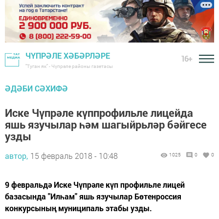
ЧҮПРӘЛЕ ХӘБӘРЛӘРЕ
16+
"Туган як" - Чүпрәле районы газетасы
ӘДӘБИ СӘХИФӘ
Иске Чүпрәле күппрофильле лицейда
яшь язучылар һәм шагыйрьләр бәйгесе
узды
автор,
15 февраль 2018 - 10:48
1025
0
0
9 февральдә Иске Чүпрәле күп профильле лицей
базасында "Илһам" яшь язучылар Бөтенроссия
конкурсының муниципаль этабы узды.