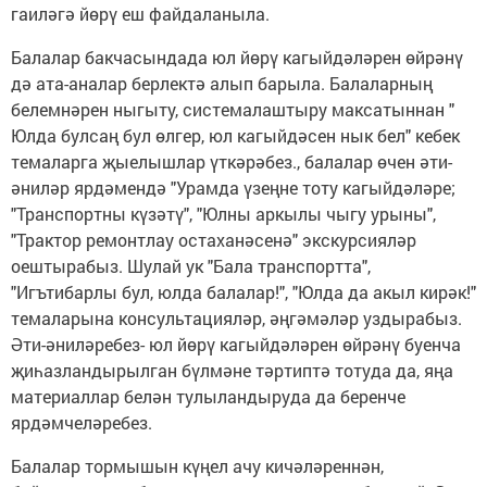
гаиләгә йөрү еш файдаланыла.
Балалар бакчасындада юл йөрү кагыйдәләрен өйрәнү
дә ата-аналар берлектә алып барыла. Балаларның
белемнәрен ныгыту, системалаштыру максатыннан "
Юлда булсаң бул өлгер, юл кагыйдәсен нык бел" кебек
темаларга җыелышлар үткәрәбез., балалар өчен әти-
әниләр ярдәмендә "Урамда үзеңне тоту кагыйдәләре;
"Транспортны күзәтү", "Юлны аркылы чыгу урыны",
"Трактор ремонтлау остаханәсенә" экскурсияләр
оештырабыз. Шулай ук "Бала транспортта",
"Игътибарлы бул, юлда балалар!", "Юлда да акыл кирәк!"
темаларына консультацияләр, әңгәмәләр уздырабыз.
Әти-әниләребез- юл йөрү кагыйдәләрен өйрәнү буенча
җиһазландырылган бүлмәне тәртиптә тотуда да, яңа
материаллар белән тулыландыруда да беренче
ярдәмчеләребез.
Балалар тормышын күңел ачу кичәләреннән,