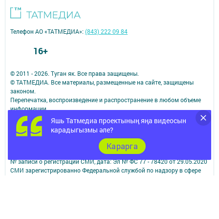
Телефон АО «ТАТМЕДИА»:
(843) 222 09 84
16+
© 2011 - 2026. Туган як. Все права защищены.
© ТАТМЕДИА. Все материалы, размещенные на сайте, защищены
законом.
Перепечатка, воспроизведение и распространение в любом объеме
информации,
размещенной на сайте, возможна только с письменного согласия
Яшь Татмедиа проектының яңа видеосын
редакций СМИ.
карадыгызмы әле?
При поддержке Республиканского агентства по печати и массовым
коммуникациям.
Карарга
Наименование СМИ: Туган як
№ записи о регистрации СМИ, дата: Эл № ФС 77 - 78420 от 29.05.2020
СМИ зарегистрированно Федеральной службой по надзору в сфере
связи,
информационных технологий и массовых коммуникаций
ФИО главного редактора: Фаизова Гулия Вакифовна
Адрес редакции: 422470, Российская Федерация, Республика
Татарстан, Дрожжановский район, село Старое Дрожжаное улица