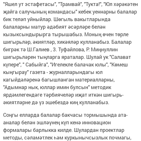
"Яшел ут эстафетасы", "Трамвай", "Тукта!", "Юл хәрәкәтен
җайга салучының командасы" кебек уеннарны балалар
бик теләп уйныйлар. Шөгыль вакытларында
балаларны матур әдәбият әсәрләре белән
кызыксындырырга тырышабыз. Моның өчен төрле
шигырьләр, әкиятләр, хикәяләр кулланабыз. Балалар
бигрәк тә Ш.Галиев , 3. Туфайлова, Р. Миңнуллин
шигырьләрен тыңларга яраталар. Шулай ук "Салават
күпере", " Сабыйга", "Игелекле балачак юлы", "Көмеш
кыңгырау" газета - журналларындагы юл
кагыйдәләренә багышланган материалларны,
"Адымнар нык, юллар имин булсын" методик
ярдәмлегендәге тәрбиячеләр иҗат иткән шигырь-
әкиятләрне дә үз эшебездә киң кулланабыз.
Соңгы елларда балалар бакчасы тормышында ата-
аналар белән эшләүнең күп кенә инновацион
формалары барлыкка килде. Шулардан проектлар
методы, сәламәтлек һәм куркынычсызлык почмагы,