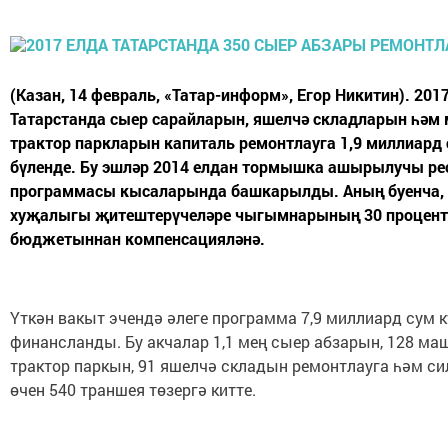
(Казан, 14 февраль, «Татар-информ», Егор Никитин). 201
Татарстанда сыер сарайларын, яшелчә складларын һәм
трактор паркларын капиталь ремонтлауга 1,9 миллиард 
бүленде. Бу эшләр 2014 елдан тормышка ашырылучы ре
программасы кысаларында башкарылды. Аның буенча,
хуҗалыгы җитештерүчеләре чыгымнарының 30 процент
бюджетыннан компенсацияләнә.
Үткән вакыт эчендә әлеге программа 7,9 миллиард сум 
финансланды. Бу акчалар 1,1 мең сыер абзарын, 128 ма
трактор паркын, 91 яшелчә складын ремонтлауга һәм си
өчен 540 траншея төзергә китте.