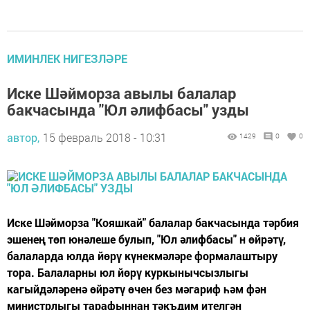
ИМИНЛЕК НИГЕЗЛӘРЕ
Иске Шәйморза авылы балалар
бакчасында "Юл әлифбасы" узды
автор,
15 февраль 2018 - 10:31
1429
0
0
Иске Шәйморза "Кояшкай" балалар бакчасында тәрбия
эшенең төп юнәлеше булып, "Юл әлифбасы" н өйрәтү,
балаларда юлда йөрү күнекмәләре формалаштыру
тора. Балаларны юл йөрү куркынычсызлыгы
кагыйдәләренә өйрәтү өчен без мәгариф һәм фән
министрлыгы тарафыннан тәкъдим ителгән