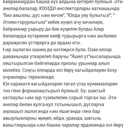
бәйрәмнәрдән башка күз алдына китереп булмый. Әти-
әниләр,балалар, ЮХИДИ инспекторлары катнашында
"Без акыллы, дус һәм көчле", "Юлда уяу булыгыз!", "
Әтием-горурлыгым" кебек күңел ачу кичәләре,
бәйрәмнәр уздыру да бик күңелле булды.Алар
балаларда күтәренке кәеф тудырырга һәм аң-белем
дәрәҗәсен үстерергә дә ярдәм итә.
Һәр эшләгән эшнең дә нәтиҗәсе була. Озак еллар
дәвамында үткәрелеп баручы "Яшел ут"кысаларында
оештырылган бәйгеләрдә призлы урыннар алып
киләбез. Соңгы елларда юл йөрү кагыйдәләрен бозу
очраклары теркәлмәде.
Юл хәрәкәте кагыйдәләрен төгәл үтәү күнекмәләрен
тиз генә формалаштырып булмый. Бу- шактый
катлаулы һәм зур түземлелек сорый торган эш. Әти-
әниләр белән кулга-кул тотынышып, дусларча
аңлашып эшләгәндә һәм яшәгәндә генә бар
авырлыкларны җиңеп, өйдә, урамда, шөгыль
вакытларында һәм башка чаралар ярдәмендә юл йөрү