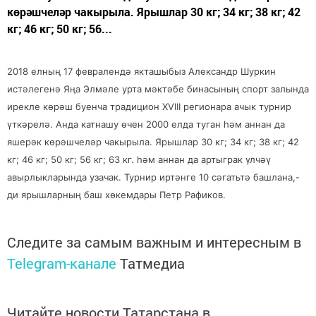
көрәшчеләр чакырыла. Ярышлар 30 кг; 34 кг; 38 кг; 42
кг; 46 кг; 50 кг; 56...
2018 елның 17 февралендә якташыбыз Александр Шуркин
истәлегенә Яңа Элмәле урта мәктәбе бинасының спорт залында
ирекле көрәш буенча традицион XVIII регионара ачык турнир
үткәрелә. Анда катнашу өчен 2000 елда туган һәм аннан да
яшерәк көрәшчеләр чакырыла. Ярышлар 30 кг; 34 кг; 38 кг; 42
кг; 46 кг; 50 кг; 56 кг; 63 кг. һәм аннан да артыграк үлчәү
авырлыкларында узачак. Турнир иртәнге 10 сәгатьтә башлана,-
ди ярышларның баш хөкемдары Петр Рафиков.
Следите за самым важным и интересным в
Telegram-канале
Татмедиа
Читайте новости Татарстана в