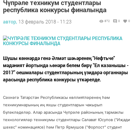
Чүпрәле техникум студентлары
республика конкурсы финалында
автор,
13 февраль 2018 - 11:23
872
0
0
Шушы көннәрдә генә Әлмәт шәһәренең "Нефтьче"
мәдәният йортында һөнәри белем бирү "Ел казанышы -
2017" оешмалары студентларының үзидарә органнары
арасында республика конкурсы үткәрелде.
Сәхнәгә Татарстан Республикасы көллиятләренең һәм
техникумнарының иң яхшы студентларын чакырып
бүләкләделәр. Алар арасында Чүпрәле районының тармаклы
технологияләр техникумы студентлары Салават Юсупов ("Иҗади
шәхес" номинациясе) һәм Петр Ярмушов ("Форпост" студент