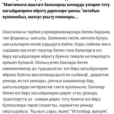
"Мәктәпкәчә яшьтәге балаларны юлларда үзләрен тоту
кагыйдәләренә өйрәтү дәресләре циклы "китабын
кулланабыз, махсус укыту планнары...
Мәктәпкәчә тәрбия учрежденияләрендә белем бирүнең
төп формасы- шөгыль. Белемнең төпле, нигезле булуы
шөгыльләрне ничек уздыруга бәйле. Коры сөйләм яисә
һәрдаим кисәтеп торулар белән генә балаларга юл
йөрү кагыйдәләрен өйрәтү буенча тиешле нәтиҗәләргә
ирешеп булмый. Моның өчен бакчада бөтен
мөмкинлекләр дә тудырылган: юл йөрү кагыйдәләрен
өйрәнү буенча җиһазландырылган сыйныф , дидактик
уеннар, өстәл уеннары ,уенчык машиналар бар,
шөгыльләрдә интерактив такта кулланыла. Балалар
белән юл йөрү кагыйдәләрен дөрес үтәү, урамда,
транспортта үз - үзеңне дөрес тоту буенча юл йөрү
бүлмәсендә төрле сюжетлы, хәрәкәтле уеннар
оештырабыз. "Кызыл ,сары, яшел," "Игътибар, җәяүле",