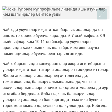
Бәйгедә укучылар иҗат иткән барлык әсәрләр дә өч
яшь категориясе буенча каралды: 5-7 сыйныфлар, 8-9
сыйныфлар һәм 10-11 сыйныфлар укучылары
арасында һәм ярыш яшь шагыйрь һәм яшь язучы
номинацияләре буенча оештырылган иде.
Бәйге барышында конкурсантлар жюри игътибарына
үзләре иҗат иткән татарча әсәрләрен тәкъдим иттеләр.
Жюри әгъзалары әсәрләрнең эчтәлегенә дә,
тематикасына, башкару алымнарына да, чыгыш
ясаучыларның әсәрне ничек тәкъдим итүләренә дә зур
игътибар бирделәр. Әлбәттә, яшь башкаручылар
үзләренең әсәрләрен башкарганда тематика буенча
төрле костюмнар да, музыка да кулландылар. Бәйгедә
катнашучыларның барлык чыгышлары ды югары