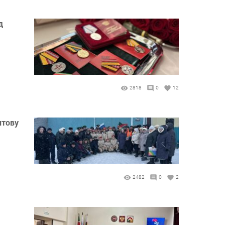
д
2818
0
12
итову
2482
0
2