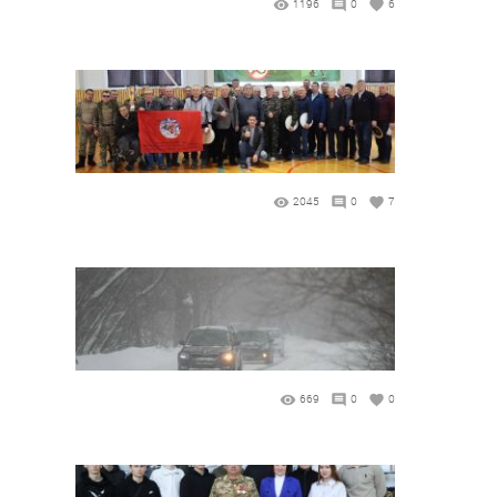
1196
0
6
2045
0
7
669
0
0