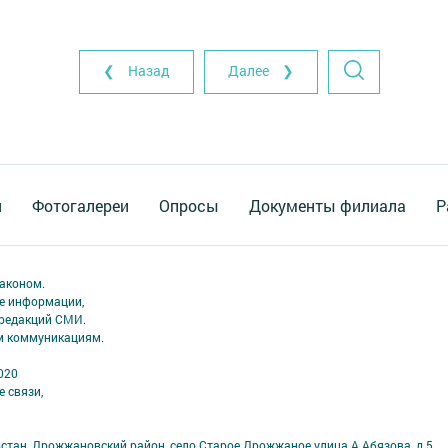
❮ Назад
Далее ❯
я
Фотогалереи
Опросы
Документы филиала
Р
аконом.
ме информации,
 редакций СМИ.
ым коммуникациям.
020
 связи,
рстан, Дрожжановский район, село Старое Дрожжаное улица А.Абязова, д.5