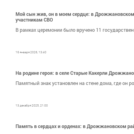
Мой сын жив, он в моем сердце: в Дрожжановском 
участникам СВО
В рамках церемонии было вручено 11 государствен
16 января 2026, 13:40
На родине героя: в селе Старые Какерли Дрожжан
Памятный знак установлен на стене дома, где он р
13 декабря 2025, 21:00
Память в сердцах и орденах: в Дрожжановском ра