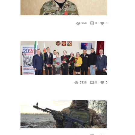
966
0
5
2336
0
5