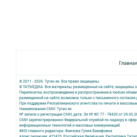
Главна
© 2011 - 2026. Туган як. Все права защищены.
© ТАТМЕДИА. Все материалы, размещенные на сайте, защищены з
Перепечатка, воспроизведение и распространение в любом объе
размещенной на сайте, возможна только с письменного согласия
При поддержке Республиканского агентства по печати и массов
Наименование СМИ: Туган як
№ записи о регистрации СМИ, дата: Эл № ФС 77 - 78420 от 29.05.2
СМИ зарегистрированно Федеральной службой по надзору в сфере
информационных технологий и массовых коммуникаций
ФИО главного редактора: Фаизова Гулия Вакифовна
Адрес редакции: 422470, Российская Федерация, Республика Тата