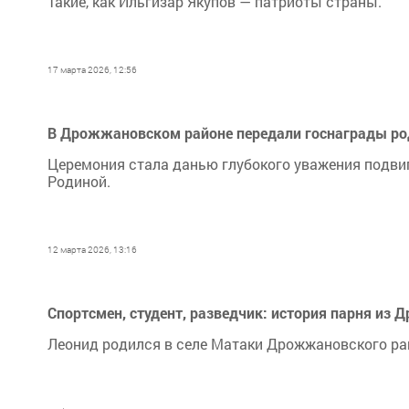
Такие, как Ильгизар Якупов — патриоты страны.
17 марта 2026, 12:56
В Дрожжановском районе передали госнаграды ро
Церемония стала данью глубокого уважения подвиг
Родиной.
12 марта 2026, 13:16
Спортсмен, студент, разведчик: история парня и
Леонид родился в селе Матаки Дрожжановского ра