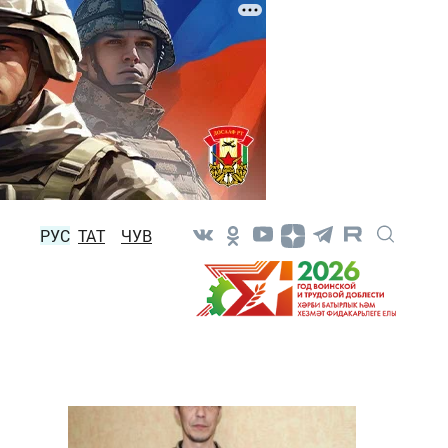
РУС
ТАТ
ЧУВ