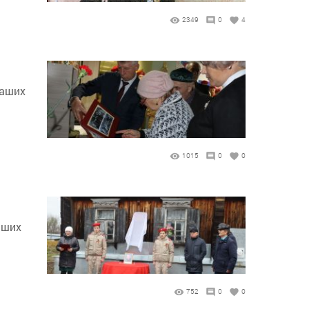
2349
0
4
наших
1015
0
0
аших
752
0
0