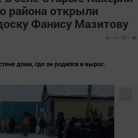
о района открыли
оску Фанису Мазитову
2479
0
тене дома, где он родился и вырос.