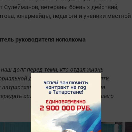
т Сулейманов, ветераны боевых действий,
това, юнармейцы, педагоги и ученики местной
итель руководителя исполкома
 наш долг перед теми, кто отдал жизнь
ориальной доски — не просто акт памяти,
 патриотизма для молодого поколения.
передать историю подвига каждого нашего